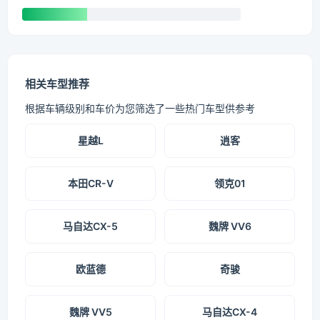
相关车型推荐
根据车辆级别和车价为您筛选了一些热门车型供参考
星越L
逍客
本田CR-V
领克01
马自达CX-5
魏牌 VV6
欧蓝德
奇骏
魏牌 VV5
马自达CX-4