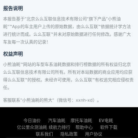
报告说明
本报告基于"北京么么互联信息技术有限公司"旗下产品"小熊油
耗"™App的车主用户上传的原始数据，由么么互联™依据统计学方法
进行统计而成。么么互联™并未对原始数据进行任何修改。感谢广大
车友每一次认真的记录！
权益声明
小熊油耗™网站的车型车系油耗数据和排行榜数据的所有权益归北京
么么互联信息技术有限公司所有。所有对本站数据的商业应用均应获
得么么互联™的授权。未经许可使用，么么互联™有权追究相应侵权责
任。
客服联系"小熊油耗的熊大"（微信号：xxnh-xd）。
今日油价
汽车油耗
摩托车油耗
EV电耗
亿公里众测油耗
续航力排行
帮助中心
软件下载
联系我们
隐私政策
用户协议