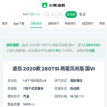
车主
7.97
92#
查油耗
元/升
首页
App下载
油耗报告
油耗排行
电耗排行
插混排行
帮助
报告摘要：
途岳 2020款 280TSI 两驱风尚版 国VI，基于
1,284,630
公里众测数据，综合路况平均油耗
7.40
L/100KM， 油耗评级
4星
。
途岳 2020款 280TSI 两驱风尚版 国VI
发动机
1.4T 150马力 L4
进气形式
涡轮增压
变速箱
7挡干式双离合
变速形式
自动档
燃料形式
汽油
指导价格
16.58
万元
整备质量
1405
KG