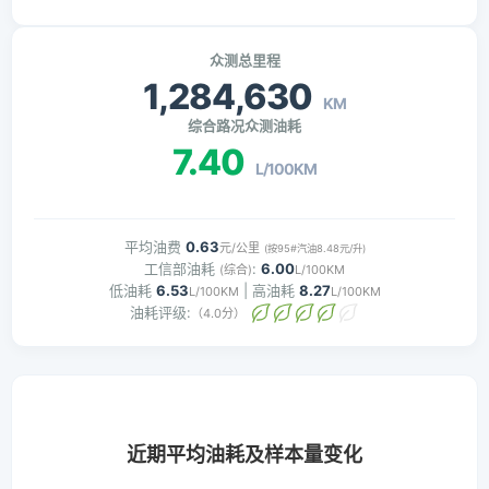
众测总里程
1,284,630
KM
综合路况众测油耗
7.40
L/100KM
平均油费
0.63
元/公里
(按95#汽油8.48元/升)
工信部油耗
:
6.00
(综合)
L/100KM
低油耗
6.53
| 高油耗
8.27
L/100KM
L/100KM
油耗评级:
（4.0分）