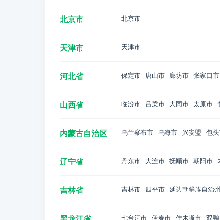
北京市
北京市
天津市
天津市
河北省
保定市
唐山市
廊坊市
张家口市
山西省
临汾市
吕梁市
大同市
太原市
内蒙古自治区
乌兰察布市
乌海市
兴安盟
包头
辽宁省
丹东市
大连市
抚顺市
朝阳市
吉林省
吉林市
四平市
延边朝鲜族自治
黑龙江省
七台河市
伊春市
佳木斯市
双鸭