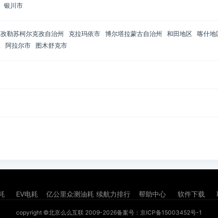
银川市
克孜勒苏柯尔克孜自治州
克拉玛依市
博尔塔拉蒙古自治州
和田地区
喀什地
区
阿拉尔市
图木舒克市
耗
EV电耗
亿公里众测油耗
续航力排行
帮助中心
软件下载
copyright ©北京么么互联 2009-2026
备案号：京ICP备15003452号-1