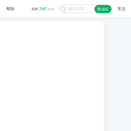
帮助
车主
7.97
92#
查油耗
元/升