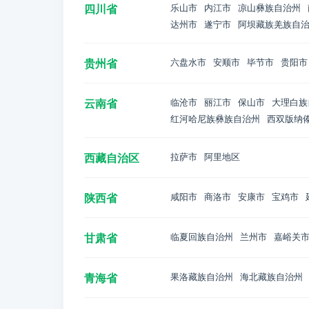
四川省
乐山市
内江市
凉山彝族自治州
达州市
遂宁市
阿坝藏族羌族自
贵州省
六盘水市
安顺市
毕节市
贵阳市
云南省
临沧市
丽江市
保山市
大理白族
红河哈尼族彝族自治州
西双版纳
西藏自治区
拉萨市
阿里地区
陕西省
咸阳市
商洛市
安康市
宝鸡市
甘肃省
临夏回族自治州
兰州市
嘉峪关
青海省
果洛藏族自治州
海北藏族自治州