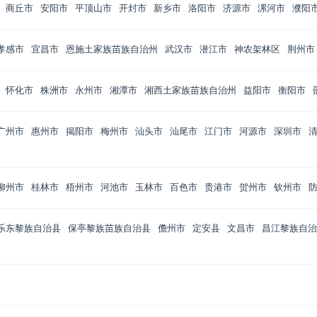
商丘市
安阳市
平顶山市
开封市
新乡市
洛阳市
济源市
漯河市
濮阳
孝感市
宜昌市
恩施土家族苗族自治州
武汉市
潜江市
神农架林区
荆州市
怀化市
株洲市
永州市
湘潭市
湘西土家族苗族自治州
益阳市
衡阳市
广州市
惠州市
揭阳市
梅州市
汕头市
汕尾市
江门市
河源市
深圳市
柳州市
桂林市
梧州市
河池市
玉林市
百色市
贵港市
贺州市
钦州市
乐东黎族自治县
保亭黎族苗族自治县
儋州市
定安县
文昌市
昌江黎族自治