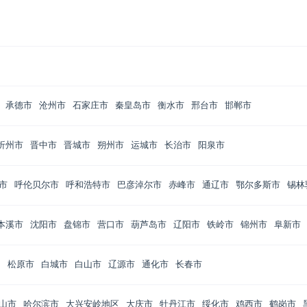
承德市
沧州市
石家庄市
秦皇岛市
衡水市
邢台市
邯郸市
忻州市
晋中市
晋城市
朔州市
运城市
长治市
阳泉市
市
呼伦贝尔市
呼和浩特市
巴彦淖尔市
赤峰市
通辽市
鄂尔多斯市
锡林
本溪市
沈阳市
盘锦市
营口市
葫芦岛市
辽阳市
铁岭市
锦州市
阜新市
州
松原市
白城市
白山市
辽源市
通化市
长春市
山市
哈尔滨市
大兴安岭地区
大庆市
牡丹江市
绥化市
鸡西市
鹤岗市