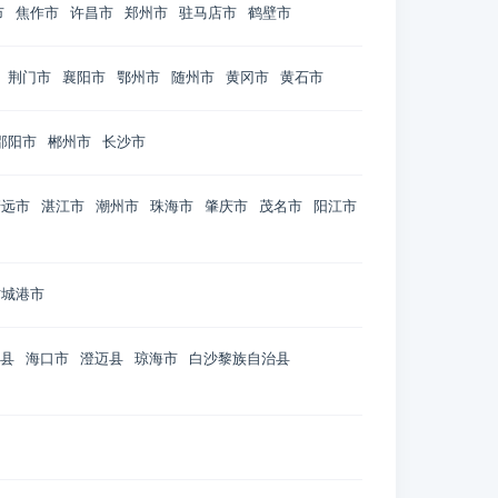
市
焦作市
许昌市
郑州市
驻马店市
鹤壁市
荆门市
襄阳市
鄂州市
随州市
黄冈市
黄石市
邵阳市
郴州市
长沙市
清远市
湛江市
潮州市
珠海市
肇庆市
茂名市
阳江市
防城港市
县
海口市
澄迈县
琼海市
白沙黎族自治县