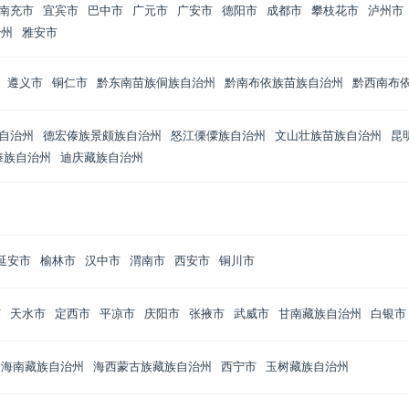
南充市
宜宾市
巴中市
广元市
广安市
德阳市
成都市
攀枝花市
泸州市
治州
雅安市
遵义市
铜仁市
黔东南苗族侗族自治州
黔南布依族苗族自治州
黔西南布
自治州
德宏傣族景颇族自治州
怒江傈僳族自治州
文山壮族苗族自治州
昆
傣族自治州
迪庆藏族自治州
延安市
榆林市
汉中市
渭南市
西安市
铜川市
市
天水市
定西市
平凉市
庆阳市
张掖市
武威市
甘南藏族自治州
白银市
海南藏族自治州
海西蒙古族藏族自治州
西宁市
玉树藏族自治州