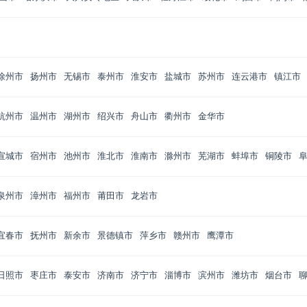
徐州市
扬州市
无锡市
泰州市
淮安市
盐城市
苏州市
连云港市
镇江市
杭州市
温州市
湖州市
绍兴市
舟山市
衢州市
金华市
宣城市
宿州市
池州市
淮北市
淮南市
滁州市
芜湖市
蚌埠市
铜陵市
泉州市
漳州市
福州市
莆田市
龙岩市
宜春市
抚州市
新余市
景德镇市
萍乡市
赣州市
鹰潭市
日照市
枣庄市
泰安市
济南市
济宁市
淄博市
滨州市
潍坊市
烟台市