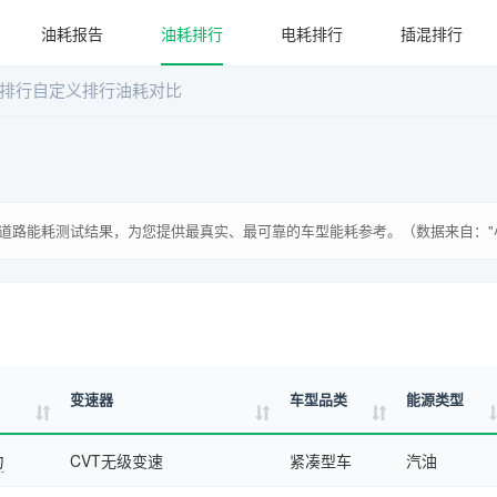
油耗报告
油耗排行
电耗排行
插混排行
排行
自定义排行
油耗对比
道路能耗测试结果，为您提供最真实、最可靠的车型能耗参考。（数据来自："
变速器
车型品类
能源类型
力
CVT无级变速
紧凑型车
汽油