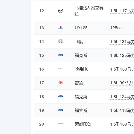
马自达3 昂克赛
12
1.5L 117马
拉
13
UY125
125cc
14
飞度
1.5L 131马
15
福克斯
1.6L 125马
16
哈弗H6
1.5T 169马
17
雷凌
1.8L 99马力
18
福克斯
1.8L 124马
19
福睿斯
1.5L 113马
20
荣威RX5
1.5T 169马