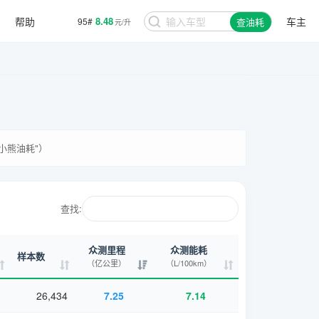
帮助
8.48
车主
95#
查油耗
元/升
小熊油耗"）
查找:
众测里程
众测能耗
样本数
（亿公里）
（L/100km）
26,434
7.25
7.14