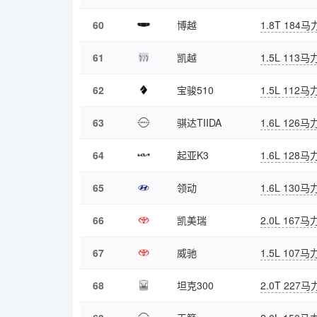
60
博越
1.8T 184马
61
凯越
1.5L 113马
62
宝骏510
1.5L 112马
63
骐达TIIDA
1.6L 126马
64
起亚K3
1.6L 128马
65
领动
1.6L 130马
66
凯美瑞
2.0L 167马
67
威驰
1.5L 107马
68
坦克300
2.0T 227马