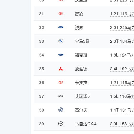
31
雷凌
1.2T 116马
32
锐界
2.0T 245马
33
宝马3系
2.0T 184马
34
福克斯
1.8L 124马
35
欧蓝德
2.4L 192马
36
卡罗拉
1.2T 116马
37
艾瑞泽5
1.5L 116马
38
高尔夫
1.4T 131马
39
马自达CX-4
2.0L 158马