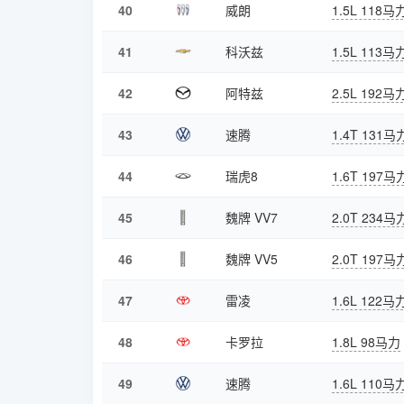
40
威朗
1.5L 118马
41
科沃兹
1.5L 113马
42
阿特兹
2.5L 192马
43
速腾
1.4T 131马
44
瑞虎8
1.6T 197马
45
魏牌 VV7
2.0T 234马
46
魏牌 VV5
2.0T 197马
47
雷凌
1.6L 122马
48
卡罗拉
1.8L 98马力
49
速腾
1.6L 110马