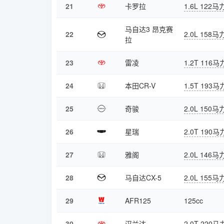
21
卡罗拉
1.6L 122马
马自达3 昂克赛
22
2.0L 158马
拉
23
雷凌
1.2T 116马
24
本田CR-V
1.5T 193马
25
奇骏
2.0L 150马
26
星瑞
2.0T 190马
27
雅阁
2.0L 146马
28
马自达CX-5
2.0L 155马
29
AFR125
125cc
30
汉兰达
2.0T 220马