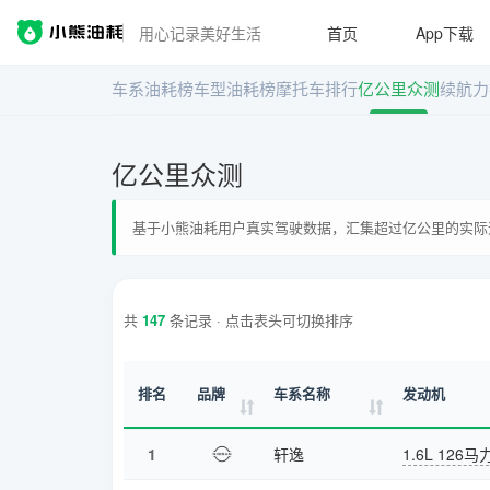
用心记录美好生活
首页
App下载
车系油耗榜
车型油耗榜
摩托车排行
亿公里众测
续航力
亿公里众测
基于小熊油耗用户真实驾驶数据，汇集超过亿公里的实际
共
147
条记录 · 点击表头可切换排序
排名
品牌
车系名称
发动机
1
轩逸
1.6L 126马