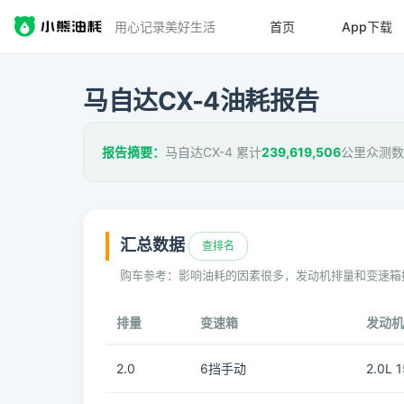
用心记录美好生活
首页
App下载
马自达CX-4油耗报告
报告摘要：
马自达CX-4 累计
239,619,506
公里众测数
汇总数据
查排名
购车参考：影响油耗的因素很多，发动机排量和变速箱
排量
变速箱
发动机
2.0
6挡手动
2.0L 