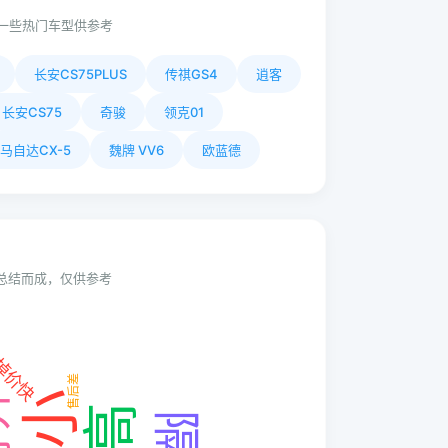
一些热门车型供参考
长安CS75PLUS
传祺GS4
逍客
长安CS75
奇骏
领克01
马自达CX-5
魏牌 VV6
欧蓝德
动总结而成，仅供参考