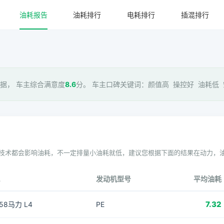
油耗报告
油耗排行
电耗排行
插混排行
据， 车主综合满意度
8.6
分。 车主口碑关键词：颜值高 操控好 油耗低 空
技术都会影响油耗，不一定排量小油耗就低，建议您根据下面的结果在动力，
发动机型号
平均油耗
7.32
158马力 L4
PE