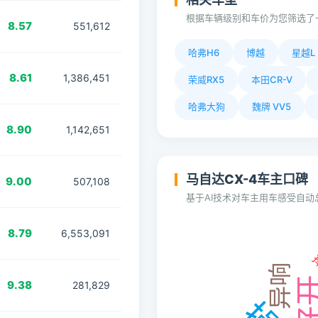
根据车辆级别和车价为您筛选了
8.57
551,612
哈弗H6
博越
星越L
8.61
1,386,451
荣威RX5
本田CR-V
哈弗大狗
魏牌 VV5
8.90
1,142,651
马自达CX-4车主口碑
9.00
507,108
基于AI技术对车主用车感受自
8.79
6,553,091
9.38
281,829