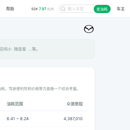
帮助
车主
7.97
92#
查油耗
元/升
间小 隔音差 ...等。
油耗，驾驶便利性和价格等方面做一个综合考量。
油耗范围
众测里程
6.41 ~ 8.24
4,387,010