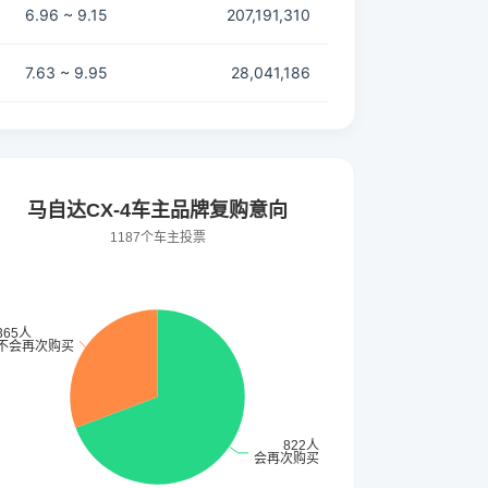
6.96 ~ 9.15
207,191,310
7.63 ~ 9.95
28,041,186