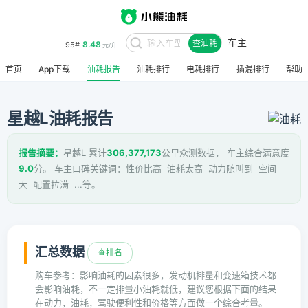
车主
8.48
95#
查油耗
元/升
首页
App下载
油耗报告
油耗排行
电耗排行
插混排行
帮助
星越L油耗报告
报告摘要：
星越L 累计
306,377,173
公里众测数据， 车主综合满意度
9.0
分。 车主口碑关键词：性价比高 油耗太高 动力随叫到 空间
大 配置拉满 ...等。
汇总数据
查排名
购车参考：影响油耗的因素很多，发动机排量和变速箱技术都
会影响油耗，不一定排量小油耗就低，建议您根据下面的结果
在动力，油耗，驾驶便利性和价格等方面做一个综合考量。