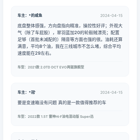
车主：*的咸鱼
2024-04-15
底盘整体感强，方向盘指向精准，操控性好评；外观大
气（除了车屁股），翠羽蓝加20的轮毂贼漂亮；配置
足够（首批未减配的）隔音等方面也强的很。油耗还算
满意，平均8个油，我在三线城市不怎么堵，综合平均
速度能在29左右。
车型：2021款 2.0TD DCT EVO两驱旗舰型
车主：*冠'
2024-04-15
要是变速箱没有问题 真的是一款值得推荐的车
车型：2022款 1.5T 雷神Hi·F油电混动版 Super迅