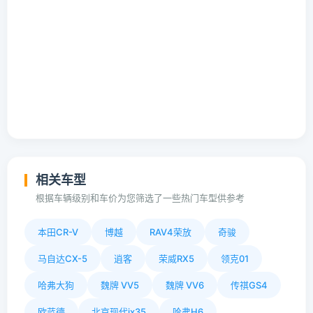
相关车型
根据车辆级别和车价为您筛选了一些热门车型供参考
本田CR-V
博越
RAV4荣放
奇骏
马自达CX-5
逍客
荣威RX5
领克01
哈弗大狗
魏牌 VV5
魏牌 VV6
传祺GS4
欧蓝德
北京现代ix35
哈弗H6