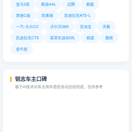
宝马3系
奥迪A4L
迈腾
君越
奔驰C级
凯美瑞
凯迪拉克ATS-L
一汽-大众CC
沃尔沃S60
亚洲龙
天籁
凯迪拉克CT5
英菲尼迪Q50L
君威
雅阁
金牛座
锐志车主口碑
基于AI技术对车主用车感受自动总结而成，仅供参考