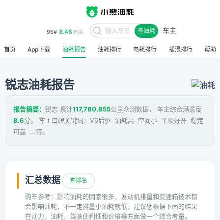
车主
8.48
95#
查油耗
元/升
首页
App下载
油耗报告
油耗排行
电耗排行
插混排行
帮助
锐志油耗报告
报告摘要：
锐志 累计
117,780,855
公里众测数据， 车主综合满意度
8.6
分。 车主口碑关键词：V6后驱 油耗高 空间小 平顺好开 稳定
可靠 ...等。
汇总数据
查排名
购车参考：影响油耗的因素很多，发动机排量和变速箱技术都
会影响油耗，不一定排量小油耗就低，建议您根据下面的结果
在动力，油耗，驾驶便利性和价格等方面做一个综合考量。