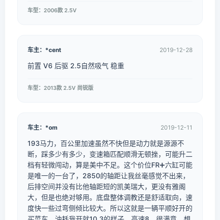
车型：2006款 2.5V
车主：*cent
2019-12-28
前置 V6 后驱 2.5自然吸气 稳重
车型：2013款 2.5V 尚锐版
车主：*om
2019-12-11
193马力，百公里加速虽然不快但是动力就是源源不
断，踩多少有多少，变速箱匹配顺滑无顿挫，可能升二
档有轻微闯动，算是美中不足。这个价位FR➕六缸可能
是唯一的一台了，2850的轴距让我丝毫感觉不出来，
后排空间并没有比他轴距短的凯美瑞大，更没有雅阁
大，但是也绝对够用。底盘整体调教还是舒适取向，速
度快一些过弯侧倾比较大。所以这就是一辆平顺好开的
买菜车，油耗我开就10.3的样子，高速8，很满意。想