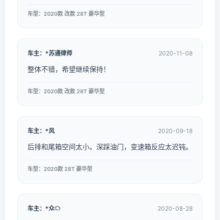
车型：2020款 改款 28T 豪华型
车主：*苏通律师
2020-11-08
整体不错，希望继续保持！
车型：2020款 改款 28T 豪华型
车主：*风
2020-09-18
后排和尾箱空间太小。深踩油门，变速箱反应太迟钝。
车型：2020款 28T 豪华型
车主：*众☁
2020-08-28