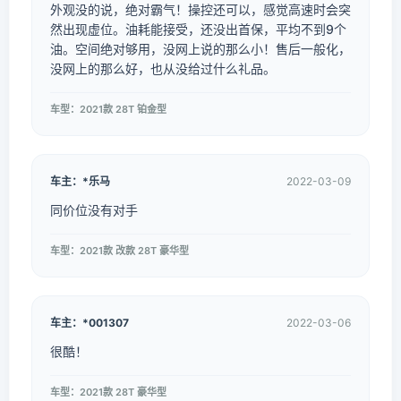
外观没的说，绝对霸气！操控还可以，感觉高速时会突
然出现虚位。油耗能接受，还没出首保，平均不到9个
油。空间绝对够用，没网上说的那么小！售后一般化，
没网上的那么好，也从没给过什么礼品。
车型：2021款 28T 铂金型
车主：*乐马
2022-03-09
同价位没有对手
车型：2021款 改款 28T 豪华型
车主：*001307
2022-03-06
很酷！
车型：2021款 28T 豪华型