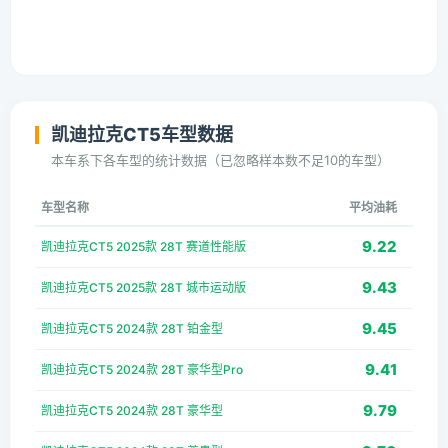
凯迪拉克CT5车型数据
本车系下各车型的统计数据（已忽略样本数不足10的车型）
车型名称
平均油耗
9.22
凯迪拉克CT5 2025款 28T 赛道性能版
9.43
凯迪拉克CT5 2025款 28T 城市运动版
9.45
凯迪拉克CT5 2024款 28T 铂金型
9.41
凯迪拉克CT5 2024款 28T 豪华型Pro
9.79
凯迪拉克CT5 2024款 28T 豪华型