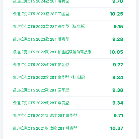
9.70
凯迪拉克CT5 2024款 28T 尊贵型
10.25
凯迪拉克CT5 2023款 28T 铂金型
9.15
凯迪拉克CT5 2023款 28T 豪华型（标准版）
9.28
凯迪拉克CT5 2023款 28T 尊贵型
10.05
凯迪拉克CT5 2022款 28T 铂金超级辅助驾驶版
9.77
凯迪拉克CT5 2022款 28T 铂金型
9.34
凯迪拉克CT5 2022款 28T 豪华型（标准版）
9.38
凯迪拉克CT5 2022款 28T 豪华型
9.34
凯迪拉克CT5 2022款 28T 尊贵型
9.71
凯迪拉克CT5 2021款 改款 28T 豪华型
10.37
凯迪拉克CT5 2021款 改款 28T 尊贵型