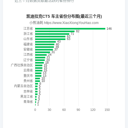
近三个月数据贡献最活跃的省份排行