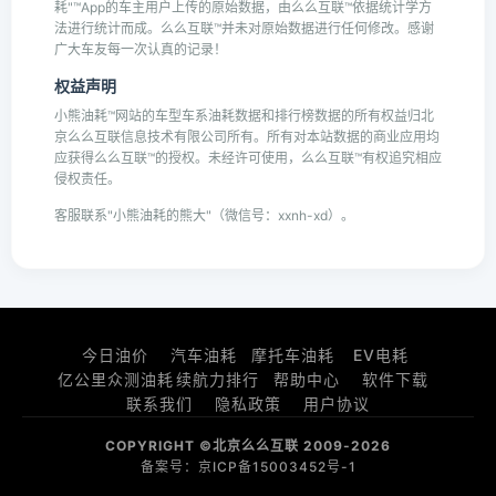
耗"™App的车主用户上传的原始数据，由么么互联™依据统计学方
法进行统计而成。么么互联™并未对原始数据进行任何修改。感谢
广大车友每一次认真的记录！
权益声明
小熊油耗™网站的车型车系油耗数据和排行榜数据的所有权益归北
京么么互联信息技术有限公司所有。所有对本站数据的商业应用均
应获得么么互联™的授权。未经许可使用，么么互联™有权追究相应
侵权责任。
客服联系"小熊油耗的熊大"（微信号：xxnh-xd）。
今日油价
汽车油耗
摩托车油耗
EV电耗
亿公里众测油耗
续航力排行
帮助中心
软件下载
联系我们
隐私政策
用户协议
COPYRIGHT ©北京么么互联 2009-2026
备案号：京ICP备15003452号-1