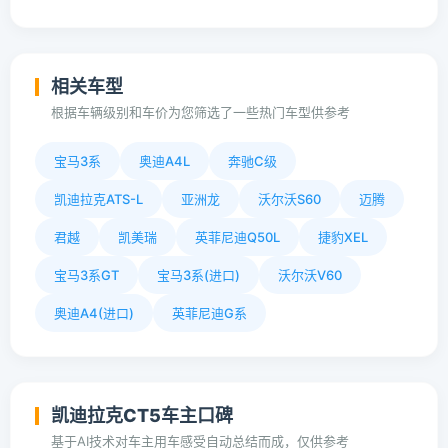
相关车型
根据车辆级别和车价为您筛选了一些热门车型供参考
宝马3系
奥迪A4L
奔驰C级
凯迪拉克ATS-L
亚洲龙
沃尔沃S60
迈腾
君越
凯美瑞
英菲尼迪Q50L
捷豹XEL
宝马3系GT
宝马3系(进口)
沃尔沃V60
奥迪A4(进口)
英菲尼迪G系
凯迪拉克CT5车主口碑
基于AI技术对车主用车感受自动总结而成，仅供参考