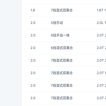
1.8
7挡湿式双离合
1.8T
2.0
5挡手动
2.0L
2.0
6挡手自一体
2.0T
2.0
6挡湿式双离合
2.0T
2.0
7挡湿式双离合
2.0T
2.0
7挡湿式双离合
2.0T
2.0
7挡湿式双离合
2.0T
2.0
7挡湿式双离合
2.0T