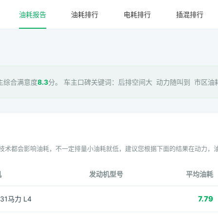
油耗报告
油耗排行
电耗排行
插混排行
主综合满意度
8.3
分。 车主口碑关键词：后排空间大 动力随叫到 市区油耗
技术都会影响油耗，不一定排量小油耗就低，建议您根据下面的结果在动力，
机
发动机型号
平均油耗
7.79
 131马力 L4