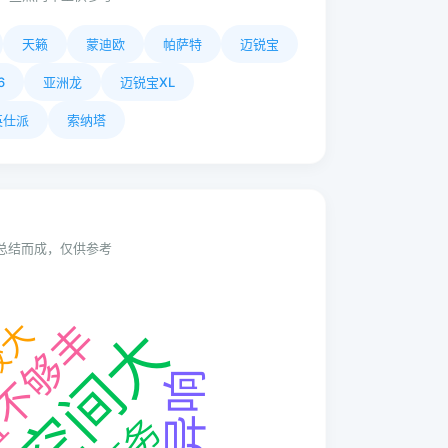
天籁
蒙迪欧
帕萨特
迈锐宝
6
亚洲龙
迈锐宝XL
英仕派
索纳塔
动总结而成，仅供参考