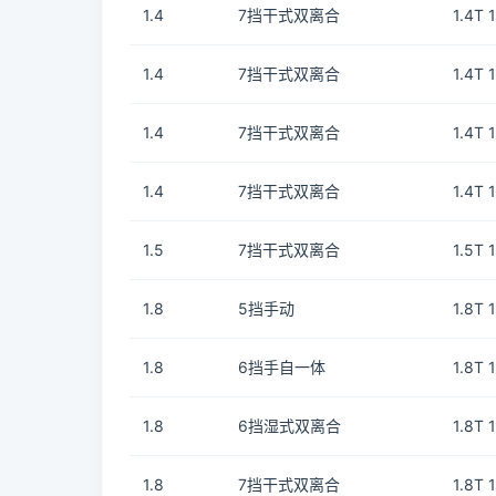
1.4
7挡干式双离合
1.4T
1.4
7挡干式双离合
1.4T
1.4
7挡干式双离合
1.4T
1.4
7挡干式双离合
1.4T
1.5
7挡干式双离合
1.5T
1.8
5挡手动
1.8T
1.8
6挡手自一体
1.8T
1.8
6挡湿式双离合
1.8T
1.8
7挡干式双离合
1.8T