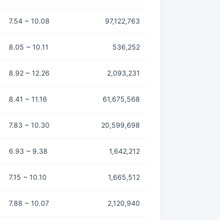
7.54 ~ 10.08
97,122,763
8.05 ~ 10.11
536,252
8.92 ~ 12.26
2,093,231
8.41 ~ 11.16
61,675,568
7.83 ~ 10.30
20,599,698
6.93 ~ 9.38
1,642,212
7.15 ~ 10.10
1,665,512
7.88 ~ 10.07
2,120,940