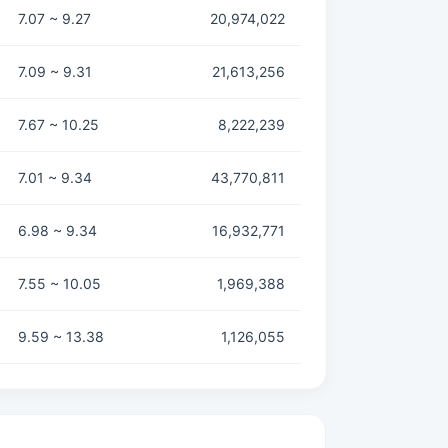
7.07 ~ 9.27
20,974,022
7.09 ~ 9.31
21,613,256
7.67 ~ 10.25
8,222,239
7.01 ~ 9.34
43,770,811
6.98 ~ 9.34
16,932,771
7.55 ~ 10.05
1,969,388
9.59 ~ 13.38
1,126,055