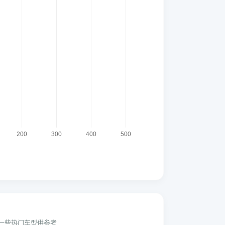
一些热门车型供参考