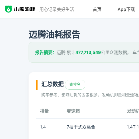
用心记录美好生活
首页
App下载
迈腾油耗报告
报告摘要：
迈腾 累计
477,713,549
公里众测数据， 车
汇总数据
查排名
购车参考：影响油耗的因素很多，发动机排量和变速箱
排量
变速箱
发动
1.4
7挡干式双离合
1.4T