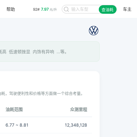
帮助
车主
7.97
92#
查油耗
元/升
高 低速顿挫显 内饰有异响 ...等。
油耗，驾驶便利性和价格等方面做一个综合考量。
油耗范围
众测里程
6.77 ~ 8.81
12,348,128