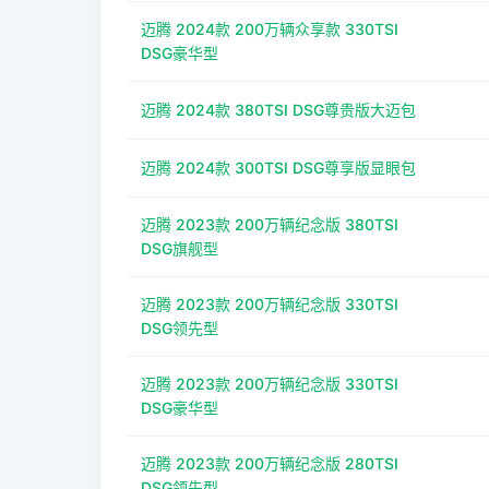
迈腾 2024款 200万辆众享款 330TSI
DSG豪华型
迈腾 2024款 380TSI DSG尊贵版大迈包
迈腾 2024款 300TSI DSG尊享版显眼包
迈腾 2023款 200万辆纪念版 380TSI
DSG旗舰型
迈腾 2023款 200万辆纪念版 330TSI
DSG领先型
迈腾 2023款 200万辆纪念版 330TSI
DSG豪华型
迈腾 2023款 200万辆纪念版 280TSI
DSG领先型