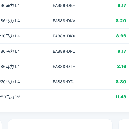
8.17
 186马力 L4
EA888-DBF
8.20
 186马力 L4
EA888-DKV
8.96
 220马力 L4
EA888-DKX
8.17
 186马力 L4
EA888-DPL
8.16
 186马力 L4
EA888-DTH
8.80
 220马力 L4
EA888-DTJ
11.48
 250马力 V6