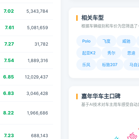
7.02
5,343,784
相关车型
根据车辆级别和车价为您筛选了
7.61
5,081,659
Polo
飞度
威驰
7.27
31,782
起亚K2
秀尔
思迪
7.54
1,889,316
乐风
标致207
马自
6.85
12,029,437
6.83
3,046,428
嘉年华车主口碑
基于AI技术对车主用车感受自
8.22
1,966,686
7.23
688,143