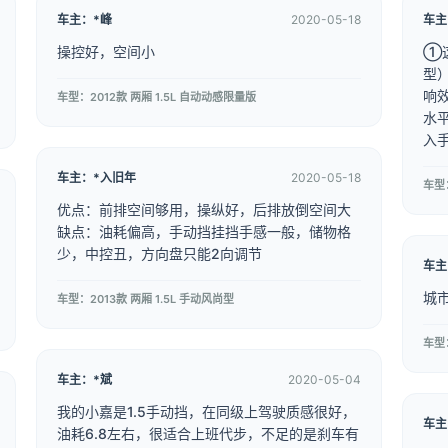
车主：*峰
2020-05-18
车主
操控好，空间小
①
型
响
车型：2012款 两厢 1.5L 自动动感限量版
水
入
车主：*入旧年
2020-05-18
车型：
优点：前排空间够用，操纵好，后排放倒空间大
缺点：油耗偏高，手动挡挂挡手感一般，储物格
少，中控丑，方向盘只能2向调节
车主
城
车型：2013款 两厢 1.5L 手动风尚型
车型：
车主：*斌
2020-05-04
我的小嘉是1.5手动挡，在同级上驾驶质感很好，
车主
油耗6.8左右，很适合上班代步，不足的是刹车有