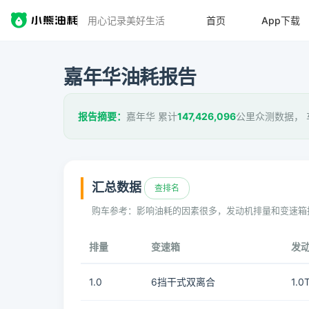
用心记录美好生活
首页
App下载
嘉年华油耗报告
报告摘要：
嘉年华 累计
147,426,096
公里众测数据，
汇总数据
查排名
购车参考：影响油耗的因素很多，发动机排量和变速箱
排量
变速箱
发
1.0
6挡干式双离合
1.0