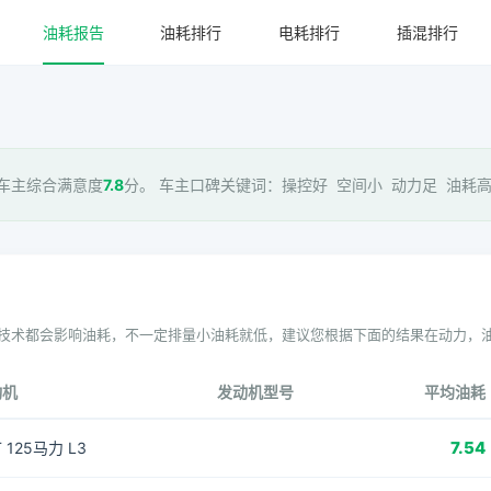
油耗报告
油耗排行
电耗排行
插混排行
 车主综合满意度
7.8
分。 车主口碑关键词：操控好 空间小 动力足 油耗高 
技术都会影响油耗，不一定排量小油耗就低，建议您根据下面的结果在动力，
动机
发动机型号
平均油耗
7.54
T 125马力 L3