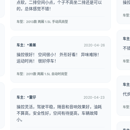
点软，二排空间小点，个子不高坐二排还是可以
操
的，总体感觉不错！
车型：
车型：2013款 两厢 1.5L 手动风尚型
车主
车主：*差差
2020-04-26
不
操控很好！ 空间很小！ 外形好看！ 异味难除！
运动时尚！ 很好停车！
车型：
车型：2011款 两厢 1.5L 自动时尚型
车主
代
车主：*富仔
2020-04-23
操控灵活，驾驶平稳，隔音和音响效果好，油耗
车型：
不算高，安全性好，空间有待提高，车辆故障
小。