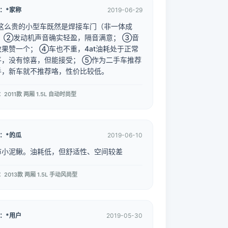
：*家称
2019-06-29
这么贵的小型车既然是焊接车门（非一体成
） ②发动机声音确实轻盈，隔音满意； ③音
效果赞一个； ④车也不重，4at油耗处于正常
平，没有惊喜，但能接受； ⑤作为二手车推荐
手，新车就不推荐咯，性价比较低。
2011款 两厢 1.5L 自动时尚型
：*的瓜
2019-06-10
市小泥鳅。油耗低，但舒适性、空间较差
2013款 两厢 1.5L 手动风尚型
：*用户
2019-05-30