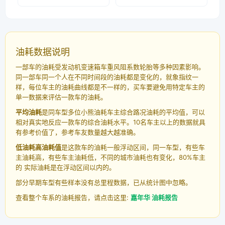
油耗数据说明
一部车的油耗受发动机变速箱车重风阻系数轮胎等多种因素影响。
同一部车同一个人在不同时间段的油耗都是变化的，就象指纹一
样，每位车主的油耗曲线都是不一样的，买车要避免用特定车主的
单一数据来评估一款车的油耗。
平均油耗
是同车型多位小熊油耗车主综合路况油耗的平均值，可以
相对真实地反应一款车的综合油耗水平。10名车主以上的数据就具
有参考价值了，参考车友数量越大越准确。
低油耗高油耗值
是这款车的油耗一般浮动区间，同一车型，有些车
主油耗高，有些车主油耗低，不同的城市油耗也有变化，80%车主
的 实际油耗是在浮动区间以内的。
部分早期车型有些样本没有总里程数据，已从统计图中忽略。
查看整个车系的油耗报告，请点击这里:
嘉年华 油耗报告