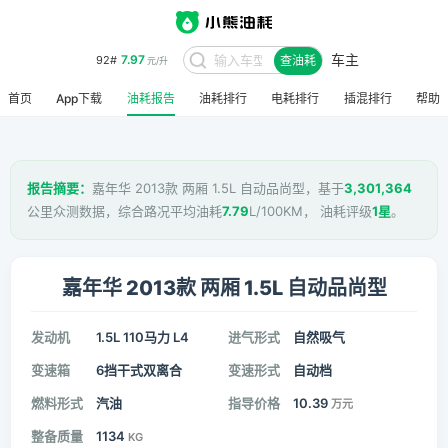
车主
7.97
92#
查油耗
元/升
首页
App下载
油耗报告
油耗排行
电耗排行
插混排行
帮助
报告摘要：
嘉年华 2013款 两厢 1.5L 自动品尚型，基于
3,301,364
公里众测数据，综合路况平均油耗
7.79
L/100KM， 油耗评级
1星
。
嘉年华 2013款 两厢 1.5L 自动品尚型
发动机
1.5L 110马力 L4
进气形式
自然吸气
变速箱
6挡干式双离合
变速形式
自动档
燃料形式
汽油
指导价格
10.39
万元
整备质量
1134
KG