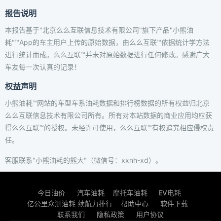
报告说明
本报告基于"北京么么互联信息技术有限公司"旗下产品"小熊油
耗"™App的车主用户上传的原始数据，由么么互联™依据统计学方法
进行统计而成。么么互联™并未对原始数据进行任何修改。感谢广大
车友每一次认真的记录！
权益声明
小熊油耗™网站的车型车系油耗数据和排行榜数据的所有权益归北京
么么互联信息技术有限公司所有。所有对本站数据的商业应用均应获
得么么互联™的授权。未经许可使用，么么互联™有权追究相应侵权责
任。
客服联系"小熊油耗的熊大"（微信号：xxnh-xd）。
今日油价
汽车油耗
摩托车油耗
EV电耗
亿公里众测油耗
续航力排行
帮助中心
软件下载
联系我们
隐私政策
用户协议