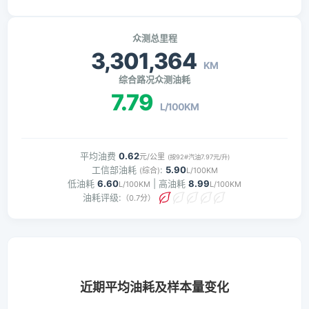
众测总里程
3,301,364
KM
综合路况众测油耗
7.79
L/100KM
平均油费
0.62
元/公里
(按92#汽油7.97元/升)
工信部油耗
:
5.90
(综合)
L/100KM
低油耗
6.60
| 高油耗
8.99
L/100KM
L/100KM
油耗评级:
（0.7分）