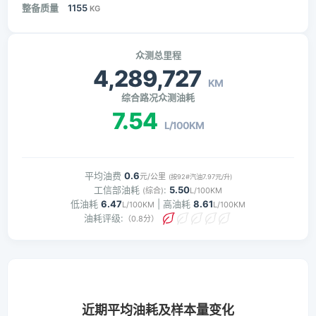
整备质量
1155
KG
众测总里程
4,289,727
KM
综合路况众测油耗
7.54
L/100KM
平均油费
0.6
元/公里
(按92#汽油7.97元/升)
工信部油耗
:
5.50
(综合)
L/100KM
低油耗
6.47
| 高油耗
8.61
L/100KM
L/100KM
油耗评级:
（0.8分）