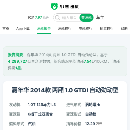
7.97
92#
元/升
车主
查油耗
8.48
95#
元/升
首页
App下载
油耗报告
油耗排行
电耗排行
插混排行
帮助
报告摘要：
嘉年华 2014款 两厢 1.0 GTDi 自动劲动型，基于
4,289,727
公里众测数据，综合路况平均油耗
7.54
L/100KM， 油耗
评级
1星
。
嘉年华 2014款 两厢 1.0 GTDi 自动劲动型
发动机
1.0T 125马力 L3
进气形式
涡轮增压
变速箱
6挡干式双离合
变速形式
自动档
燃料形式
汽油
指导价格
12.29
万元