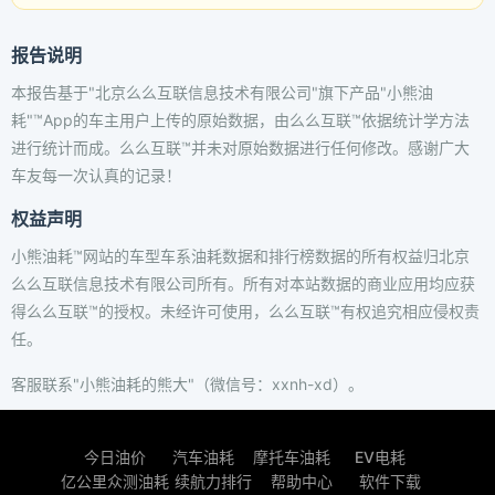
报告说明
本报告基于"北京么么互联信息技术有限公司"旗下产品"小熊油
耗"™App的车主用户上传的原始数据，由么么互联™依据统计学方法
进行统计而成。么么互联™并未对原始数据进行任何修改。感谢广大
车友每一次认真的记录！
权益声明
小熊油耗™网站的车型车系油耗数据和排行榜数据的所有权益归北京
么么互联信息技术有限公司所有。所有对本站数据的商业应用均应获
得么么互联™的授权。未经许可使用，么么互联™有权追究相应侵权责
任。
客服联系"小熊油耗的熊大"（微信号：xxnh-xd）。
今日油价
汽车油耗
摩托车油耗
EV电耗
亿公里众测油耗
续航力排行
帮助中心
软件下载