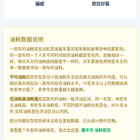
骊威
欧拉好猫
油耗数据说明
一部车的油耗受发动机变速箱车重风阻系数轮胎等多种因素影响。
同一部车同一个人在不同时间段的油耗都是变化的，就象指纹一
样，每位车主的油耗曲线都是不一样的，买车要避免用特定车主的
单一数据来评估一款车的油耗。
平均油耗
是同车型多位小熊油耗车主综合路况油耗的平均值，可以
相对真实地反应一款车的综合油耗水平。10名车主以上的数据就具
有参考价值了，参考车友数量越大越准确。
低油耗高油耗值
是这款车的油耗一般浮动区间，同一车型，有些车
主油耗高，有些车主油耗低，不同的城市油耗也有变化，80%车主
的 实际油耗是在浮动区间以内的。
部分早期车型有些样本没有总里程数据，已从统计图中忽略。
查看整个车系的油耗报告，请点击这里:
嘉年华 油耗报告