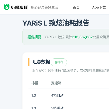
用心记录美好生活
首页
App下载
YARiS L 致炫油耗报告
报告摘要：
YARiS L 致炫 累计
515,367,882
公里众测数
汇总数据
查排名
购车参考：影响油耗的因素很多，发动机排量和变速箱
排量
变速箱
1.3
4挡自动
1.3
5挡手动