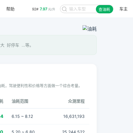
帮助
车主
7.97
92#
查油耗
元/升
 好停车 ...等。
油耗，驾驶便利性和价格等方面做一个综合考量。
耗
油耗范围
众测里程
14
6.15 ~ 8.12
16,631,193
00
5.20 ~ 6.80
25,244,522