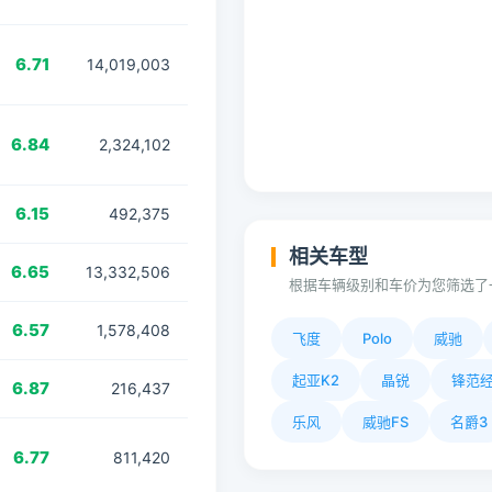
6.71
14,019,003
6.84
2,324,102
6.15
492,375
相关车型
6.65
13,332,506
根据车辆级别和车价为您筛选了
6.57
1,578,408
飞度
Polo
威驰
起亚K2
晶锐
锋范
6.87
216,437
乐风
威驰FS
名爵3
6.77
811,420