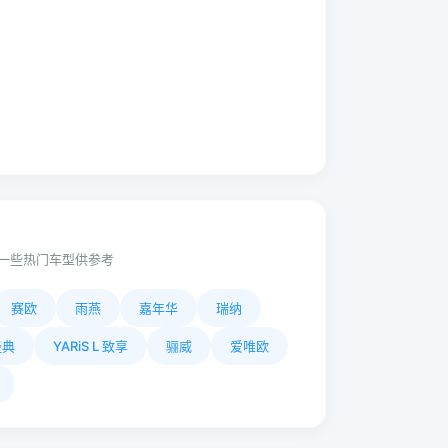
一些热门车型供参考
赛欧
雨燕
嘉年华
瑞纳
经典
YARiS L 致享
骊威
爱唯欧