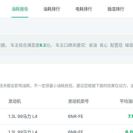
油耗报告
油耗排行
电耗排行
插混排行
据， 车主综合满意度
8.2
分。 车主口碑关键词：省油 省心 配置低 噪音大
技术都会影响油耗，不一定排量小油耗就低，建议您根据下面的结果在动力，
发动机
发动机型号
平均油
7.
1.3L 99马力 L4
6NR-FE
6.
1.3L 99马力 L4
6NR-FE