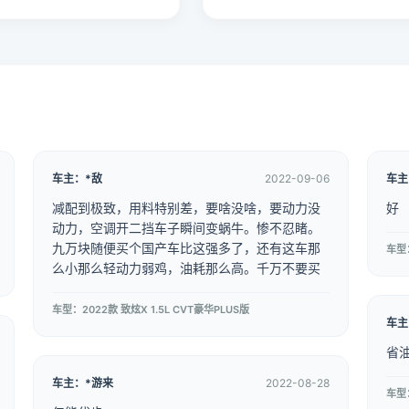
车主：*敌
2022-09-06
车主
减配到极致，用料特别差，要啥没啥，要动力没
好
动力，空调开二挡车子瞬间变蜗牛。惨不忍睹。
九万块随便买个国产车比这强多了，还有这车那
车型：
么小那么轻动力弱鸡，油耗那么高。千万不要买
车型：2022款 致炫X 1.5L CVT豪华PLUS版
车主
省
车主：*游来
2022-08-28
车型：