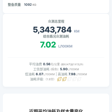
整备质量
1092
KG
众测总里程
5,343,784
KM
综合路况众测油耗
7.02
L/100KM
平均油费
0.56
元/公里
(按92#汽油7.97元/升)
工信部油耗
:
5.90
(综合)
L/100KM
低油耗
6.07
| 高油耗
7.98
L/100KM
L/100KM
油耗评级:
（1.9分）