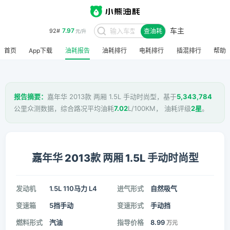
车主
7.97
92#
查油耗
元/升
首页
App下载
油耗报告
油耗排行
电耗排行
插混排行
帮助
报告摘要：
嘉年华 2013款 两厢 1.5L 手动时尚型，基于
5,343,784
公里众测数据，综合路况平均油耗
7.02
L/100KM， 油耗评级
2星
。
嘉年华 2013款 两厢 1.5L 手动时尚型
发动机
1.5L 110马力 L4
进气形式
自然吸气
变速箱
5挡手动
变速形式
手动挡
燃料形式
汽油
指导价格
8.99
万元