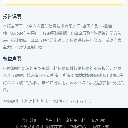
报告说明
本报告基于"北京么么互联信息技术有限公司"旗下产品"小熊油
耗"™App的车主用户上传的原始数据，由么么互联™依据统计学方法
进行统计而成。么么互联™并未对原始数据进行任何修改。感谢广大
车友每一次认真的记录！
权益声明
小熊油耗™网站的车型车系油耗数据和排行榜数据的所有权益归北京
么么互联信息技术有限公司所有。所有对本站数据的商业应用均应获
得么么互联™的授权。未经许可使用，么么互联™有权追究相应侵权责
任。
客服联系"小熊油耗的熊大"（微信号：xxnh-xd）。
今日油价
汽车油耗
摩托车油耗
EV电耗
亿公里众测油耗
续航力排行
帮助中心
软件下载