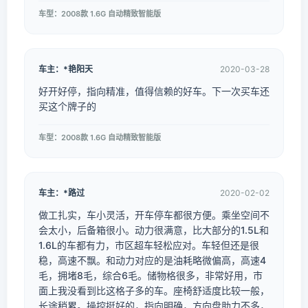
车型：2008款 1.6G 自动精致智能版
车主：*艳阳天
2020-03-28
好开好停，指向精准，值得信赖的好车。下一次买车还
买这个牌子的
车型：2008款 1.6G 自动精致智能版
车主：*路过
2020-02-02
做工扎实，车小灵活，开车停车都很方便。乘坐空间不
会太小，后备箱很小。动力很满意，比大部分的1.5L和
1.6L的车都有力，市区超车轻松应对。车轻但还是很
稳，高速不飘。和动力对应的是油耗略微偏高，高速4
毛，拥堵8毛，综合6毛。储物格很多，非常好用，市
面上我没看到比这格子多的车。座椅舒适度比较一般，
长途稍累。操控挺好的，指向明确，方向盘助力不多，