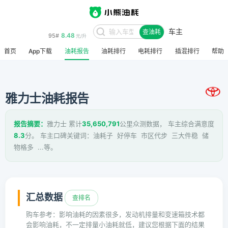
车主
8.48
95#
查油耗
元/升
首页
App下载
油耗报告
油耗排行
电耗排行
插混排行
帮助
雅力士油耗报告
报告摘要：
雅力士 累计
35,650,791
公里众测数据， 车主综合满意度
8.3
分。 车主口碑关键词：油耗子 好停车 市区代步 三大件稳 储
物格多 ...等。
汇总数据
查排名
购车参考：影响油耗的因素很多，发动机排量和变速箱技术都
会影响油耗，不一定排量小油耗就低，建议您根据下面的结果