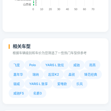
相关车型
根据车辆级别和车价为您筛选了一些热门车型供参考
飞度
Polo
YARiS L 致炫
威驰
雨燕
嘉年华
瑞纳
起亚K2
晶锐
锋范经典
骊威
YARiS L 致享
爱唯欧
乐风
威驰FS
名爵3