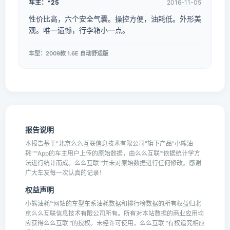
车主：*25
2016-11-05
性价比高，六个安全气囊。操控方便，油耗低。外形美
观。唯一遗憾，行李箱小一点。
车型：2009款 1.6E 自动舒适版
报告说明
本报告基于"北京么么互联信息技术有限公司"旗下产品"小熊油
耗"™App的车主用户上传的原始数据，由么么互联™依据统计学方
法进行统计而成。么么互联™并未对原始数据进行任何修改。感谢
广大车友每一次认真的记录！
权益声明
小熊油耗™网站的车型车系油耗数据和排行榜数据的所有权益归北
京么么互联信息技术有限公司所有。所有对本站数据的商业应用均
应获得么么互联™的授权。未经许可使用，么么互联™有权追究相应