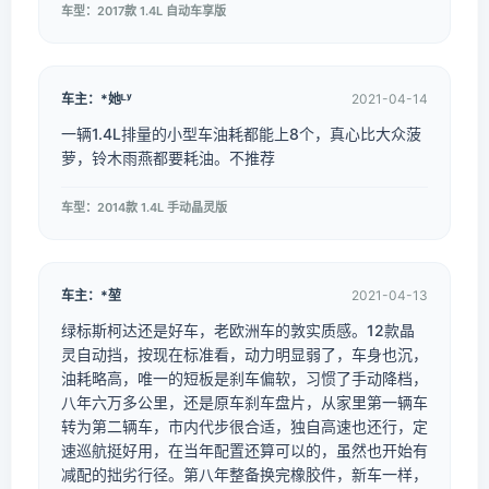
车型：2017款 1.4L 自动车享版
车主：*她ᴸʸ
2021-04-14
一辆1.4L排量的小型车油耗都能上8个，真心比大众菠
萝，铃木雨燕都要耗油。不推荐
车型：2014款 1.4L 手动晶灵版
车主：*堃
2021-04-13
绿标斯柯达还是好车，老欧洲车的敦实质感。12款晶
灵自动挡，按现在标准看，动力明显弱了，车身也沉，
油耗略高，唯一的短板是刹车偏软，习惯了手动降档，
八年六万多公里，还是原车刹车盘片，从家里第一辆车
转为第二辆车，市内代步很合适，独自高速也还行，定
速巡航挺好用，在当年配置还算可以的，虽然也开始有
减配的拙劣行径。第八年整备换完橡胶件，新车一样，