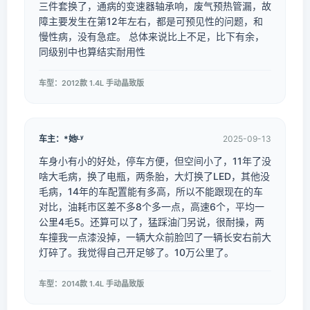
三件套换了，通病的变速器轴承响，废气预热管漏，故
障主要发生在第12年左右，都是可预见性的问题，和
慢性病，没有急症。 总体来说比上不足，比下有余，
同级别中也算结实耐用性
车型：2012款 1.4L 手动晶致版
车主：*她ᴸʸ
2025-09-13
车身小有小的好处，停车方便，但空间小了，11年了没
啥大毛病，换了电瓶，两条胎，大灯换了LED，其他没
毛病，14年的车配置能有多高，所以不能跟现在的车
对比，油耗市区差不多8个多一点，高速6个，平均一
公里4毛5。还算可以了，猛踩油门另说，很耐操，两
车撞我一点漆没掉，一辆大众前脸凹了一辆长安右前大
灯碎了。我觉得自己开足够了。10万公里了。
车型：2014款 1.4L 手动晶致版