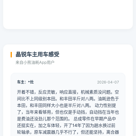
晶锐车主用车感受
来自小熊油耗App用户
车主：*灶
2026-04-07
开着不错，反应灵敏，响应直接，机械素质没问题。空
间比不上同级别本田。和丰田半斤对八两。油耗逊色于
本田，和丰田同样大小也是半斤对八两。 动力性别提
了，当年来看够用，但也仅是手动挡，自动挡在当年也
是费油还没劲儿那个范围的。 总成零件在早期产品中
还挺实在，加之车体轻，开了14年了因为趟水换过前
轮轴承，原车减震器几乎不行了，但还能坚持，离合器