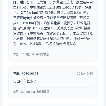
降、后门音响、进气管口、外置空滤总成、底盘装甲用
塑料代替、单机械钥匙…全部减配…不知道的更不好说
了。 2年4w km烂路飞的低，遇到后减震漏油问题，
已更换kyb;中间空调出风口调节杆断裂问题（已换总
成）；6w km不到，汽油泵也罢工更换了，好像是召
回毛刺通病；8.1w公里倒车开关线头长度不够断裂通
病维修（没更换插头，加线延长直插），主驾玻璃升降
机更换，归根结底是配件阉割品控问题。 不过一些配
置：esp、上坡辅助、后视镜加热 倒是贴心
车型：2017款 1.4L 手动车享版
车主：*05036373
2022-12-15
比国产车差多了
车型：2012款 1.4L 自动晶致版