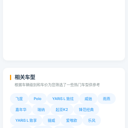
相关车型
根据车辆级别和车价为您筛选了一些热门车型供参考
飞度
Polo
YARiS L 致炫
威驰
雨燕
嘉年华
瑞纳
起亚K2
锋范经典
YARiS L 致享
骊威
爱唯欧
乐风