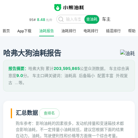
车主
8.48
95#
查油耗
元/升
首页
App下载
油耗报告
油耗排行
电耗排行
插混排行
帮助
哈弗大狗油耗报告
报告摘要：
哈弗大狗 累计
203,595,865
公里众测数据， 车主综合满
意度
9.0
分。 车主口碑关键词：油耗高 后备箱小 配置丰富 外观复
古 ...等。
汇总数据
查排名
购车参考：影响油耗的因素很多，发动机排量和变速箱技术都
会影响油耗，不一定排量小油耗就低，建议您根据下面的结果
在动力，油耗，驾驶便利性和价格等方面做一个综合考量。