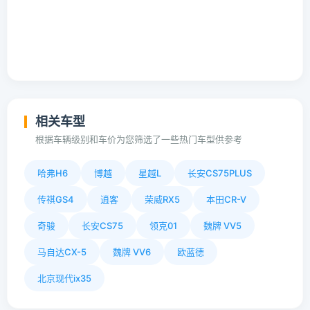
相关车型
根据车辆级别和车价为您筛选了一些热门车型供参考
哈弗H6
博越
星越L
长安CS75PLUS
传祺GS4
逍客
荣威RX5
本田CR-V
奇骏
长安CS75
领克01
魏牌 VV5
马自达CX-5
魏牌 VV6
欧蓝德
北京现代ix35