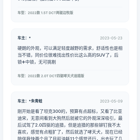
车型：2022款 1.5T DCT两驱边牧版
车主：*
2023-05-23
硬朗的外观，可以满足轻度越野的需求，舒适性也是相
当不错，同价位很难找出性价比这么高的SUV了，后
锁➕中锁，无可挑剔
车型：2022款 2.0T DCT四驱哮天犬追猎版
车主：*朱青蛙
2023-05-09
刚开始是看了坦克300的，预算有点超标，又看了比亚
迪宋，无意间看到大狗然后就被它的外观深深吸引，最
后试驾了2.0四驱的追猎，但是追猎的那些铆钉我不太
喜欢，感觉有点粗犷了，然后就选了哮天犬，现在已经
陪伴我快两个月了目前油耗11个感觉还行，出去玩了几