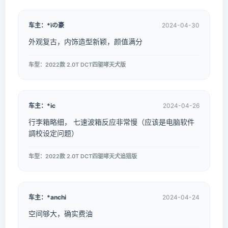
车主：*īの豪
2024-04-30
外观复古，内饰造型新颖，颜值满分
车型：2022款 2.0T DCT四驱哮天犬版
车主：*ic
2024-04-26
行李箱略细， 七速波箱反应非常慢（应该是电脑软件
調校设定问题）
车型：2022款 2.0T DCT四驱哮天犬追猎版
车主：*anchi
2024-04-24
空间够大，确实费油