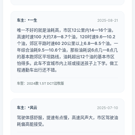
车主：*一生
2025-08-21
唯一不好的就是油耗高，市区12公里内14—16个油，
高速时速100 大约7.8—8.7个油，120时速9.6—10.2
个油，郊区平路时速60 20公里以上6.8—8.5个油。一
年综合油耗9.5—10.6个油，那些油耗说6点几—8点几
的基本跑郊区平坦路线，油耗超出12个油的基本市区
怕得多。此车不宜城市内上班或接送孩子上下学。做工
程通勤车出行还不错。
车型：2024款 1.5T DCT边牧版
车主：*风云
2025-07-10
驾驶体感舒服，提速有点慢，高速风声大，市区驾驶油
耗偏高能接受。