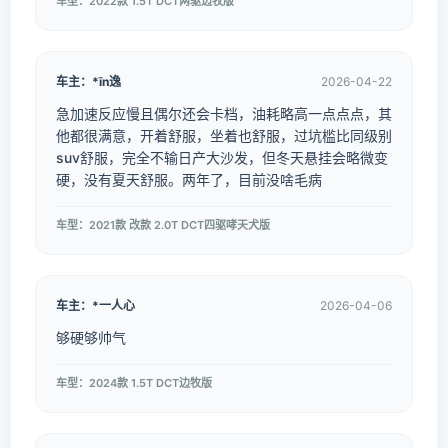
车型：2022款 1.5T DCT两驱边牧版
车主：*īn逸
2026-04-22
急加速反应慢且偶尔还会卡档，油耗略高一点点点，其
他都很满意，开着舒服，坐着也舒服，过坑槛比同级别
suv舒服，完全不输日产大沙发，但冬天悬挂会略微变
硬，没有夏天舒服。两年了，目前没啥毛病
车型：2021款 改款 2.0T DCT四驱哮天犬版
车主：*一人心
2026-04-06
够硬够帅气
车型：2024款 1.5T DCT边牧版