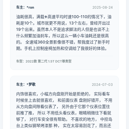
车主：*ron
2025-08-24
油耗很高，满载➕高速平均时速100-110的情况下，油
耗是10个。城市就更不用说，13个左右，曾经开出过
19个出来。虽然本人不是追求脚法的人但是也谈不上
什么频繁加油刹车，所以这么一辆小车油耗还是很高
的。 全速域360全景影像很不错，帮我度过了新手时
期。手机上控制座椅加热和空调给了我很好的体验。
车型：2022款 第二代 1.5T DCT尊贵型
车主：*梦歌
2024-07-03
内饰很喜欢，小幅方向盘刚开始是拒绝的， 实际看车
时候坐上去就很喜欢， 和前面仪表 盘刚好错开， 不用
从方向盘间隙看仪表了， 另外由于它那个仪表位置往
前推了推， 所以 不用低头看仪表，眼睛稍微往下看就
够了， 对行车安全很有帮助。 不喜欢的地方， 中控岛
台上类似钢琴烤漆那 种， 实在太容易刮花了，而且还