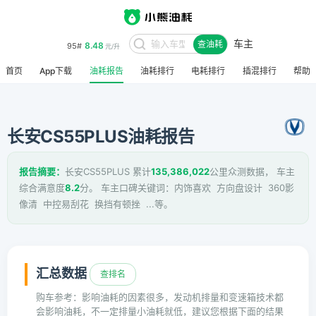
车主
8.48
95#
查油耗
元/升
首页
App下载
油耗报告
油耗排行
电耗排行
插混排行
帮助
长安CS55PLUS油耗报告
报告摘要：
长安CS55PLUS 累计
135,386,022
公里众测数据， 车主
综合满意度
8.2
分。 车主口碑关键词：内饰喜欢 方向盘设计 360影
像清 中控易刮花 换挡有顿挫 ...等。
汇总数据
查排名
购车参考：影响油耗的因素很多，发动机排量和变速箱技术都
会影响油耗，不一定排量小油耗就低，建议您根据下面的结果