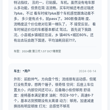
特沾指纹， 丑的一，已贴膜。 车机。虽然没有电车那
么多功能，但贵在简 洁流畅，买车时候还考虑过瑞虎
7plus，不过 看车时候7plus那个车机感觉跟逸动差不
多， 多少是有点卡，就pass了。360影像清晰 度、
流畅度这个价位绝对在第一梯队了， 不 接受反驳， 看
车时候这价位的车都基本都试 驾过。 首先说下我路
况，小县城乡镇城区往返，乡 镇40%+城区60%，还
有出去玩会跑下国道，平均油耗目前7.17。
车型：2024款 第三代 1.5T DCT尊贵型
车主：*用户
2024-06-14
外形：前脸帅气，方向盘个性；流线很有运动感，但尾
灯没有贯穿，想两个锤子，很奇怪 空间：后座上车位
置太小，内部空间还可以，后备箱小些但够用 舒适
度：座椅基本满足要求 油耗：市区9-10个，高速6-7
个，基本达到预期没有太离谱 动力：够用，加速减速
换挡有明显顿挫 灯光：总感觉不够亮