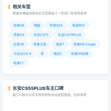
相关车型
根据车辆级别和车价为您筛选了一些热门车型供参考
哈弗H6
博越
传祺GS4
荣威RX5
帝豪GS
长安CS75
长安CS75PLUS
远景X6
哈弗大狗
瑞虎7
哈弗H6 Coupe
马自达CX-4
宋
瑞虎5
哈弗H5经典
哈弗F7
长安CS55PLUS车主口碑
基于AI技术对车主用车感受自动总结而成，仅供参考