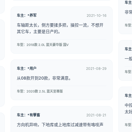
车主
非
车主：*养军
2021-10-16
车轴距太长，侧方要揉多把，操控一流，不想开
车型：
其它车，主要是日产的。
车型：2018款 2.0L 蓝天豪华版 国V
车主
一
车主：*用户
2021-08-29
车型：
从08款开到20款，非常满意。
车型：2020款 2.5L 蓝天至尊版
车主
中
太
车主：*有孽畜
2021-08-21
方向机异响，下地库或上地库过减速带有咯吱声
车型：