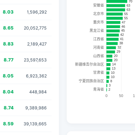
8.03
1,596,292
8.65
20,052,775
8.83
2,189,427
8.77
23,597,653
8.05
6,923,362
8.04
448,984
8.74
9,389,986
8.59
39,139,665