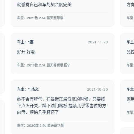
就感觉自己和车的契合度完美
方
车型：2021款 2.5L 蓝天至尊版
车型：
车主：*嘉
2021-11-20
车主
好开 好看
品
车型：2018款 2.5L 蓝天尊崇版 国V
车型：
车主：*_杰文
2021-10-30
车主
她不会有脾气，在最迷茫最低沉的时候，只要按
家
下点火开关，踩下油门踏板 握紧几乎零虚位的方
向盘，烦恼几乎释怀了
车型：
车型：2020款 2.0L 蓝天豪华版