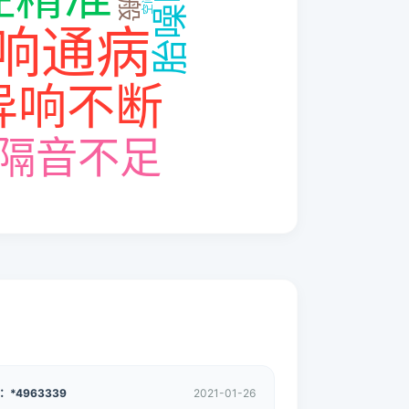
：*4963339
2021-01-26