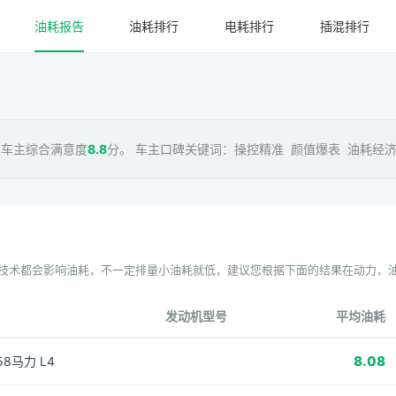
油耗报告
油耗排行
电耗排行
插混排行
 车主综合满意度
8.8
分。 车主口碑关键词：操控精准 颜值爆表 油耗经济 
技术都会影响油耗，不一定排量小油耗就低，建议您根据下面的结果在动力，
发动机型号
平均油耗
8.08
158马力 L4