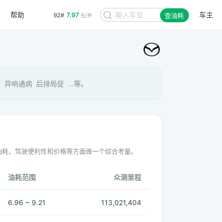
帮助
车主
7.97
92#
查油耗
元/升
异响通病 后排局促 ...等。
油耗，驾驶便利性和价格等方面做一个综合考量。
油耗范围
众测里程
6.96 ~ 9.21
113,021,404