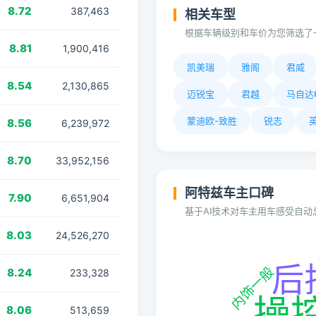
8.72
387,463
相关车型
根据车辆级别和车价为您筛选了
8.81
1,900,416
凯美瑞
雅阁
君威
8.54
2,130,865
迈锐宝
君越
马自达
蒙迪欧-致胜
锐志
8.56
6,239,972
8.70
33,952,156
阿特兹车主口碑
7.90
6,651,904
基于AI技术对车主用车感受自
8.03
24,526,270
8.24
233,328
8.06
513,659