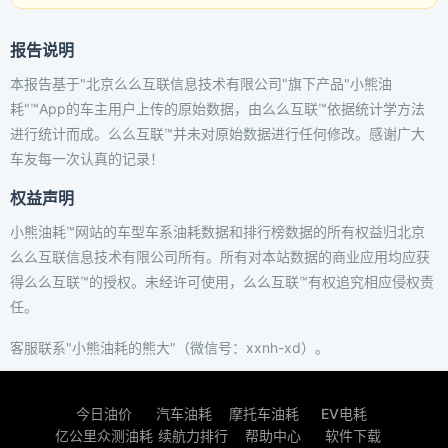
报告说明
本报告基于"北京么么互联信息技术有限公司"旗下产品"小熊油
耗"™App的车主用户上传的原始数据，由么么互联™依据统计学方法
进行统计而成。么么互联™并未对原始数据进行任何修改。感谢广大
车友每一次认真的记录！
权益声明
小熊油耗™网站的车型车系油耗数据和排行榜数据的所有权益归北京
么么互联信息技术有限公司所有。所有对本站数据的商业应用均应获
得么么互联™的授权。未经许可使用，么么互联™有权追究相应侵权责
任。
客服联系"小熊油耗的熊大"（微信号：xxnh-xd）。
今日油价
汽车油耗
摩托车油耗
EV电耗
亿公里众测油耗
续航力排行
帮助中心
软件下载