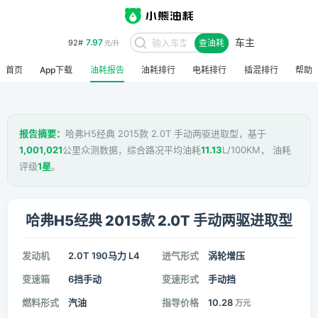
车主
7.97
92#
查油耗
元/升
首页
App下载
油耗报告
油耗排行
电耗排行
插混排行
帮助
报告摘要：
哈弗H5经典 2015款 2.0T 手动两驱进取型，基于
1,001,021
公里众测数据，综合路况平均油耗
11.13
L/100KM， 油耗
评级
1星
。
哈弗H5经典 2015款 2.0T 手动两驱进取型
发动机
2.0T 190马力 L4
进气形式
涡轮增压
变速箱
6挡手动
变速形式
手动挡
燃料形式
汽油
指导价格
10.28
万元