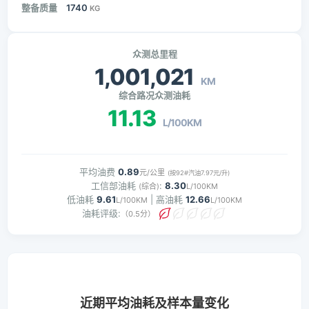
整备质量
1740
KG
众测总里程
1,001,021
KM
综合路况众测油耗
11.13
L/100KM
平均油费
0.89
元/公里
(按92#汽油7.97元/升)
工信部油耗
:
8.30
(综合)
L/100KM
低油耗
9.61
| 高油耗
12.66
L/100KM
L/100KM
油耗评级:
（0.5分）