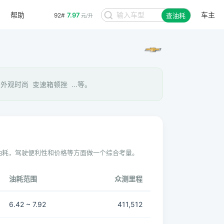
帮助
车主
7.97
92#
查油耗
元/升
观时尚 变速箱顿挫 ...等。
油耗，驾驶便利性和价格等方面做一个综合考量。
油耗范围
众测里程
6.42 ~ 7.92
411,512