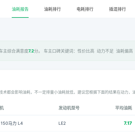
油耗报告
油耗排行
电耗排行
插混排行
 车主综合满意度
7.2
分。 车主口碑关键词：性价比高 动力不足 油耗偏高 外
技术都会影响油耗，不一定排量小油耗就低，建议您根据下面的结果在动力，
机
发动机型号
平均油耗
7.17
T 150马力 L4
LE2