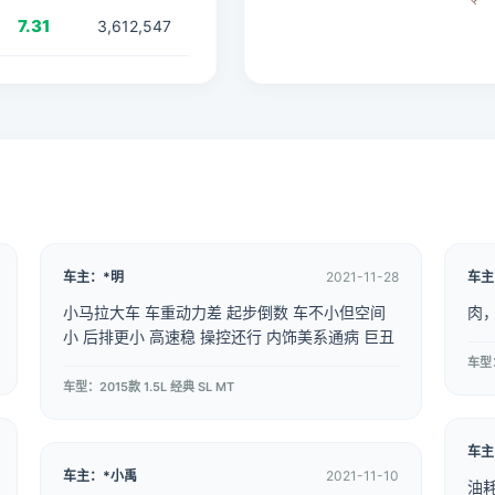
7.31
3,612,547
车主：*明
2021-11-28
车主
小马拉大车 车重动力差 起步倒数 车不小但空间
肉
小 后排更小 高速稳 操控还行 内饰美系通病 巨丑
车型
车型：2015款 1.5L 经典 SL MT
车主
车主：*小禹
2021-11-10
油