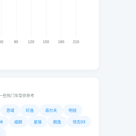
一些热门车型供参考
思域
轩逸
高尔夫
明锐
8
威朗
星瑞
朗逸
领克03
3