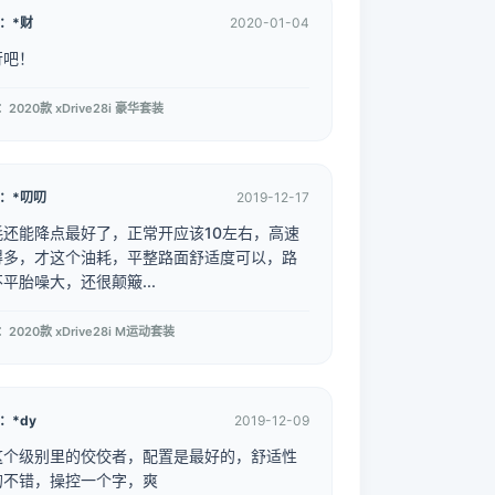
：*财
2020-01-04
行吧！
2020款 xDrive28i 豪华套装
：*叨叨
2019-12-17
耗还能降点最好了，正常开应该10左右，高速
得多，才这个油耗，平整路面舒适度可以，路
平胎噪大，还很颠簸...
车型：2020款 xDrive28i M运动套装
：*dy
2019-12-09
这个级别里的佼佼者，配置是最好的，舒适性
的不错，操控一个字，爽