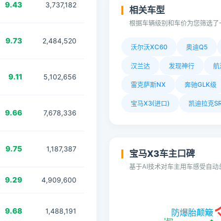
9.43
3,737,182
相关车型
根据车辆级别和车价为您筛选了
9.73
2,484,520
沃尔沃XC60
奥迪Q5
汉兰达
发现神行
航
9.11
5,102,656
雷克萨斯NX
奔驰GLK级
宝马X3(进口)
凯迪拉克SR
9.66
7,678,336
9.75
1,187,387
宝马X3车主口碑
基于AI技术对车主用车感受自
9.29
4,909,600
9.68
1,488,191