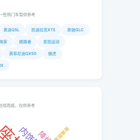
一些热门车型供参考
奥迪Q5L
凯迪拉克XT5
奔驰GLC
海家
撼路者
发现运动
英菲尼迪QX50
傲虎
X
动总结而成，仅供参考