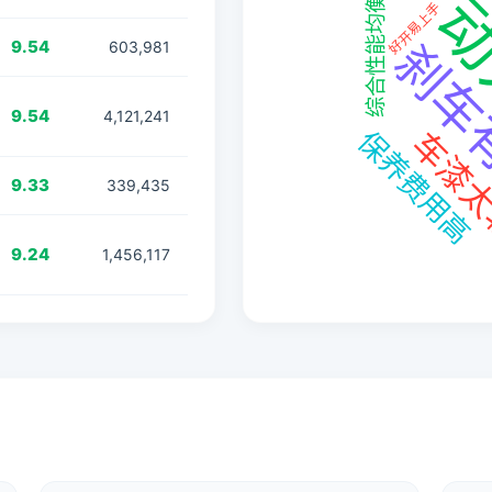
9.54
603,981
9.54
4,121,241
9.33
339,435
9.24
1,456,117