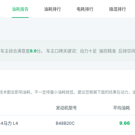
油耗报告
油耗排行
电耗排行
插混排行
 车主综合满意度
8.9
分。 车主口碑关键词：动力十足 操控精准 后排空间小
技术都会影响油耗，不一定排量小油耗就低，建议您根据下面的结果在动力，
发动机型号
平均油耗
9.66
184马力 L4
B48B20C