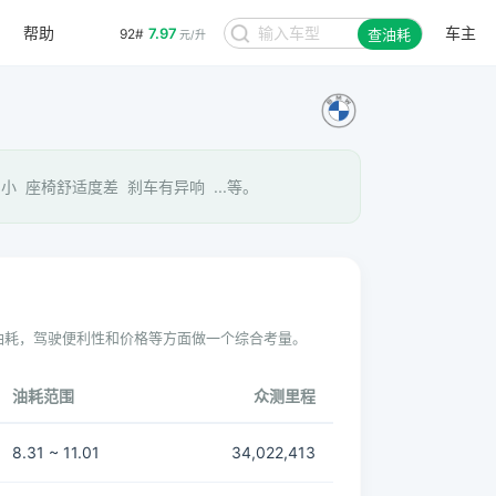
帮助
车主
7.97
92#
查油耗
元/升
 座椅舒适度差 刹车有异响 ...等。
油耗，驾驶便利性和价格等方面做一个综合考量。
油耗范围
众测里程
8.31 ~ 11.01
34,022,413