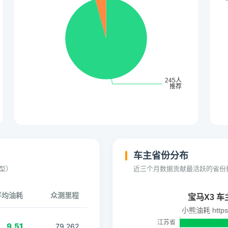
车主省份分布
型）
近三个月数据贡献最活跃的省份
平均油耗
众测里程
9.51
79,262