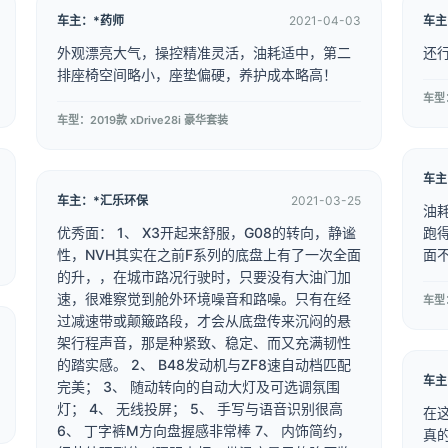
车主：*药师
2021-04-03
车主
外观漂亮大气，操控精准灵活，油耗适中，第二
还
排座椅空间略小，座垫偏硬，养护成本略高！
车型：
车型：2019款 xDrive28i 豪华套装
车主
车主：*汇乐环保
2021-03-25
油
优秀面： 1、 X3开起来舒服，G08的转向，静谧
跑
性，NVH其实在之前F系列的底盘上有了一次全面
面不
的升，，在城市路况行驶时，只要没有大油门加
速，很难察觉到舱外环境噪音和路噪。只有在经
过减速带或颠簸路段，才会从底盘传来沉闷的悬
架行程声音，那是种紧致、稳定、而又充满韧性
的踏实感。 2、 B48发动机与ZF8速自动档匹配
车主
完美； 3、 随动转向的自动大灯及可选调氛围
灯； 4、 无线投屏； 5、 手写与语音识别很高
在
6、 丁字裤M方向盘握感非常棒 7、 内饰简约，
真