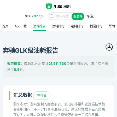
7.97
92#
元/升
车主
查油耗
8.48
95#
元/升
首页
App下载
油耗报告
油耗排行
电耗排行
插混排行
帮助
奔驰GLK级油耗报告
报告摘要：
奔驰GLK级 累计
21,511,730
公里众测数据， 车主综合满
意度
8.5
分。
汇总数据
查排名
购车参考：影响油耗的因素很多，发动机排量和变速箱技术都
会影响油耗，不一定排量小油耗就低，建议您根据下面的结果
在动力，油耗，驾驶便利性和价格等方面做一个综合考量。