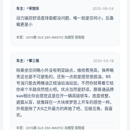
车主：*宋旭东
2020-06-04
动力操控舒适度排面都没问题，唯一就是空间小，后备
箱更是小
车型：2015款 GLK 260 4MATIC 动感型 极致版
车主：*第三极
2020-03-18
除乘坐空间略小外没有明显缺点，维修费用高，保养略
贵这也是不可避免的，还有一点就是感觉很挑油，95
号油只能去两桶油正规油站油站加，不然你就等着它给
你来个半路突然熄火吧。优点当然是舒适，跟普通品牌
suv相比你会感觉这是在开一辆高级轿车，底盘很整，
避震从容，就像踩在一大块席梦思上开车的感觉一样。
外观是除了大G之外最方的奔驰了吧，见棱见角，我喜
欢。
车型：2015款 GLK 260 4MATIC 动感型 极致版