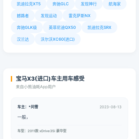
凯迪拉克XT5
奔驰GLC
发现神行
航海家
撼路者
发现运动
雷克萨斯NX
奔驰GLK级
英菲尼迪QX50
凯迪拉克SRX
汉兰达
沃尔沃XC60(进口)
宝马X3(进口)车主用车感受
来自小熊油耗App用户
车主：*问雪
2023-08-13
一般，
车型：2011款 xDrive35i 豪华型