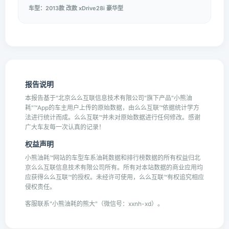
车型：2013款 改款 xDrive28i 豪华型
报告说明
本报告基于"北京么么互联信息技术有限公司"旗下产品"小熊油
耗"™App的车主用户上传的原始数据，由么么互联™依据统计学方
法进行统计而成。么么互联™并未对原始数据进行任何修改。感谢
广大车友每一次认真的记录！
权益声明
小熊油耗™网站的车型车系油耗数据和排行榜数据的所有权益归北
京么么互联信息技术有限公司所有。所有对本站数据的商业应用均
应获得么么互联™的授权。未经许可使用，么么互联™有权追究相应
侵权责任。
客服联系"小熊油耗的熊大"（微信号：xxnh-xd）。