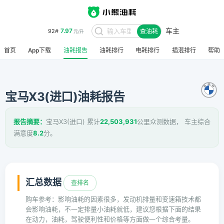
车主
7.97
92#
查油耗
元/升
首页
App下载
油耗报告
油耗排行
电耗排行
插混排行
帮助
宝马X3(进口)油耗报告
报告摘要：
宝马X3(进口) 累计
22,503,931
公里众测数据， 车主综合
满意度
8.2
分。
汇总数据
查排名
购车参考：影响油耗的因素很多，发动机排量和变速箱技术都
会影响油耗，不一定排量小油耗就低，建议您根据下面的结果
在动力，油耗，驾驶便利性和价格等方面做一个综合考量。