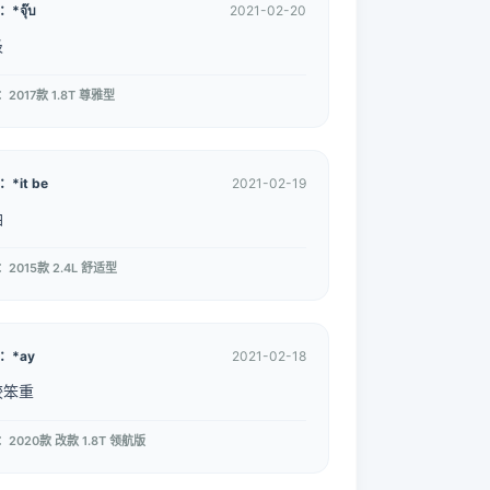
*จุ๊บ
2021-02-20
圾
2017款 1.8T 尊雅型
*it be
2021-02-19
油
2015款 2.4L 舒适型
：*ay
2021-02-18
较笨重
2020款 改款 1.8T 领航版