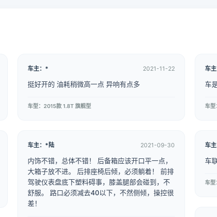
车主：*
2021-11-22
车主
挺好开的 油耗稍微高一点 异响有点多
车
车型：2015款 1.8T 旗舰型
车型：
车主：*陆
2021-09-30
车主
内饰不错，总体不错！ 后备箱应该开口平一点，
车
大箱子放不进。 后排座椅后倾，必须躺着！ 前排
驾驶仪表盘底下塑料碍事，膝盖腿部会碰到，不
车型：
舒服。 路口必须减去40以下，不然侧倾，操控很
差！