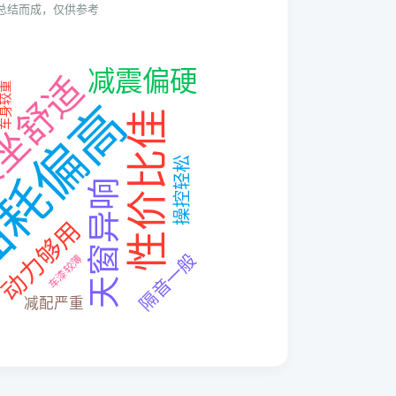
动总结而成，仅供参考