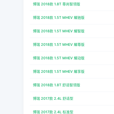
博瑞 2018款 1.8T 尊尚智领版
博瑞 2018款 1.5T MHEV 耀驰版
博瑞 2018款 1.5T MHEV 耀智版
博瑞 2018款 1.5T MHEV 耀尊版
博瑞 2018款 1.5T MHEV 耀动版
博瑞 2018款 1.5T MHEV 耀享版
博瑞 2018款 1.8T 舒适智领版
博瑞 2017款 2.4L 舒适型
博瑞 2017款 2.4L 标准型