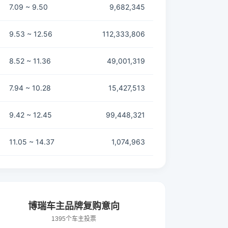
7.09 ~ 9.50
9,682,345
9.53 ~ 12.56
112,333,806
8.52 ~ 11.36
49,001,319
7.94 ~ 10.28
15,427,513
9.42 ~ 12.45
99,448,321
11.05 ~ 14.37
1,074,963