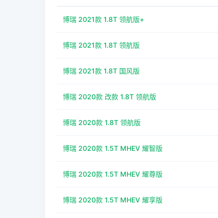
博瑞 2021款 1.8T 领航版+
博瑞 2021款 1.8T 领航版
博瑞 2021款 1.8T 国风版
博瑞 2020款 改款 1.8T 领航版
博瑞 2020款 1.8T 领航版
博瑞 2020款 1.5T MHEV 耀智版
博瑞 2020款 1.5T MHEV 耀尊版
博瑞 2020款 1.5T MHEV 耀享版