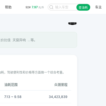
帮助
车主
7.97
92#
查油耗
元/升
比佳 天窗异响 ...等。
油耗，驾驶便利性和价格等方面做一个综合考量。
油耗范围
众测里程
7.13 ~ 9.58
34,423,839