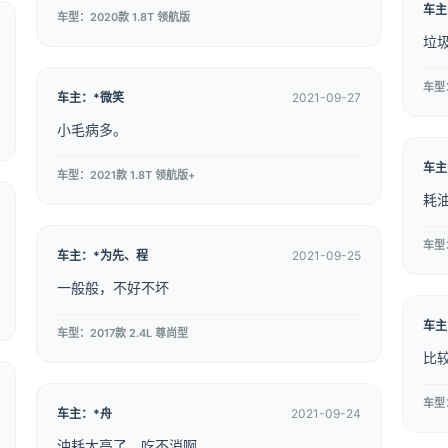
车主：
车型：2020款 1.8T 领航版
垃
车型：
车主：*微笑
2021-09-27
小毛病多。
车主：
车型：2021款 1.8T 领航版+
耗
车型：
车主：*为先、程
2021-09-25
一般般，不好不坏
车主
车型：2017款 2.4L 尊尚型
比
车型：
车主：*舟
2021-09-24
油耗太高了，吃不消啊