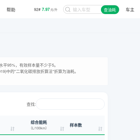
帮助
7.97
车主
92#
查油耗
元/升
平95%，有效样本量不少于5。
19)
中的"二氧化碳排放折算法"折算为油耗。
查找:
综合能耗
样本数
（L/100km）