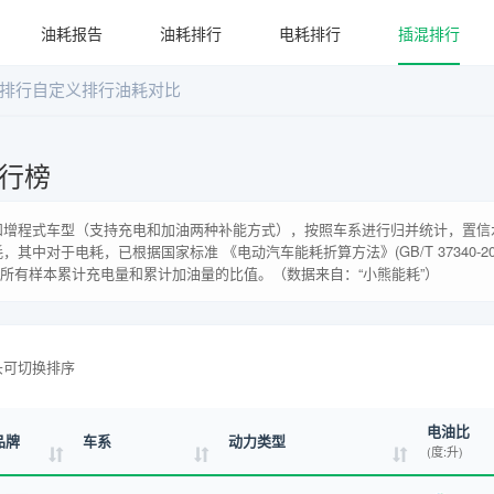
油耗报告
油耗排行
电耗排行
插混排行
排行
自定义排行
油耗对比
行榜
增程式车型（支持充电和加油两种补能方式），按照车系进行归并统计，置信水
耗，其中对于电耗，已根据国家标准
《电动汽车能耗折算方法》(GB/T 37340-20
系所有样本累计充电量和累计加油量的比值。（数据来自：“小熊能耗”）
头可切换排序
电油比
品牌
车系
动力类型
(度:升)