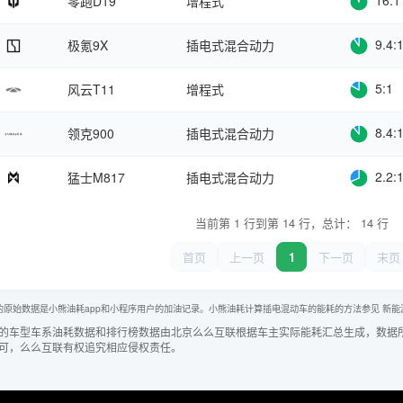
16:1
零跑D19
增程式
9.4:
极氪9X
插电式混合动力
5:1
风云T11
增程式
8.4:
领克900
插电式混合动力
2.2:
猛士M817
插电式混合动力
当前第 1 行到第 14 行，总计： 14 行
首页
上一页
1
下一页
末页
的原始数据是小熊油耗app和小程序用户的加油记录。小熊油耗计算插电混动车的能耗的方法参见
新能
的车型车系油耗数据和排行榜数据由北京么么互联根据车主实际能耗汇总生成，数据
可，么么互联有权追究相应侵权责任。