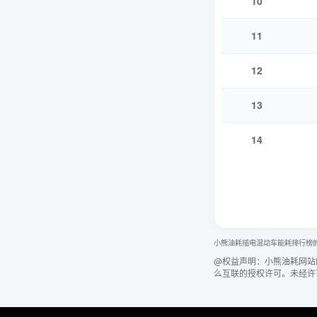
10
11
12
13
14
小熊油耗插电混动车能耗排行榜
@权益声明：小熊油耗网站
么互联的授权许可。未经许