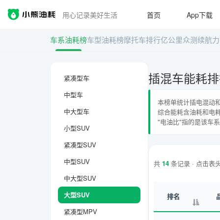
用心记录美好生活
首页
App下载
车系油耗榜
车型油耗榜
摩托车排行
亿公里众测
续航力
插混车能耗排
紧凑型车
中型车
本榜单统计插电混动和
中大型车
综合能耗含油耗和电
"电油比"指的是该车
小型SUV
紧凑型SUV
中型SUV
共
14
条记录 · 点击表
中大型SUV
大型SUV
排名
紧凑型MPV