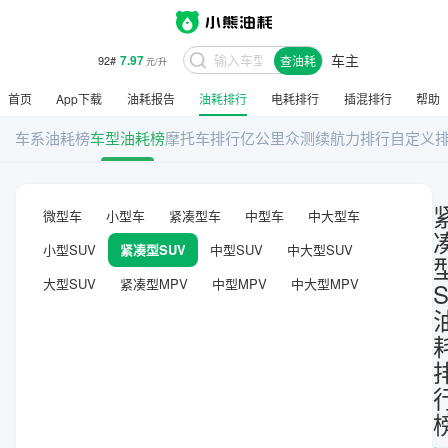
车主
7.97
92#
查油耗
元/升
首页
App下载
油耗报告
油耗排行
电耗排行
插混排行
帮助
车系油耗榜
车型油耗榜
摩托车排行
亿公里众测
续航力排行
自定义
微型车
小型车
紧凑型车
中型车
中大型车
小型SUV
紧凑型SUV
中型SUV
中大型SUV
大型SUV
紧凑型MPV
中型MPV
中大型MPV