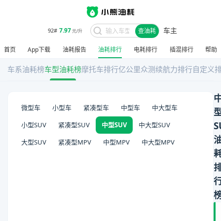
车主
7.97
92#
查油耗
元/升
首页
App下载
油耗报告
油耗排行
电耗排行
插混排行
帮助
车系油耗榜
车型油耗榜
摩托车排行
亿公里众测
续航力排行
自定义
微型车
小型车
紧凑型车
中型车
中大型车
S
小型SUV
紧凑型SUV
中型SUV
中大型SUV
大型SUV
紧凑型MPV
中型MPV
中大型MPV