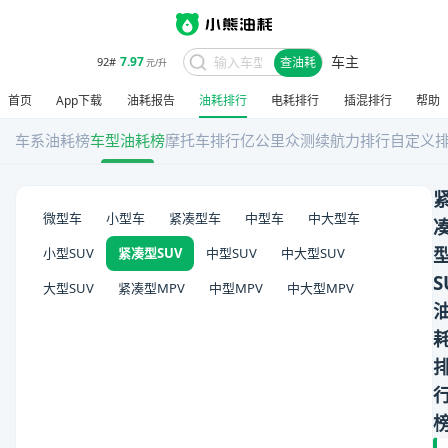
车主
7.97
92#
查油耗
元/升
首页
App下载
油耗报告
油耗排行
电耗排行
插混排行
帮助
车系油耗榜
车型油耗榜
摩托车排行
亿公里众测
续航力排行
自定义
微型车
小型车
紧凑型车
中型车
中大型车
小型SUV
紧凑型SUV
中型SUV
中大型SUV
S
大型SUV
紧凑型MPV
中型MPV
中大型MPV