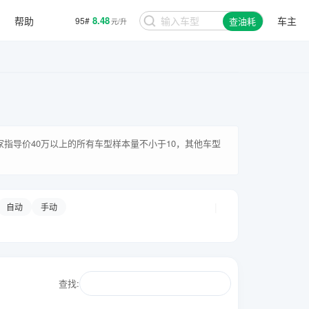
帮助
8.48
车主
95#
查油耗
元/升
厂家指导价40万以上的所有车型样本量不小于10，其他车型
|
自动
手动
查找: