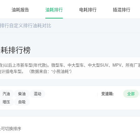
油耗报告
油耗排行
电耗排行
插混排行
排行
自定义排行
油耗对比
油耗排行榜
年(含)以后上市新车型(年代款)。微型车、中大型车、中大型SUV、MPV、所有
统计插电车型。 （数据来自：“小熊油耗”）
|
变速箱:
汽油
柴油
混动
全部
增压
自吸
头可切换排序