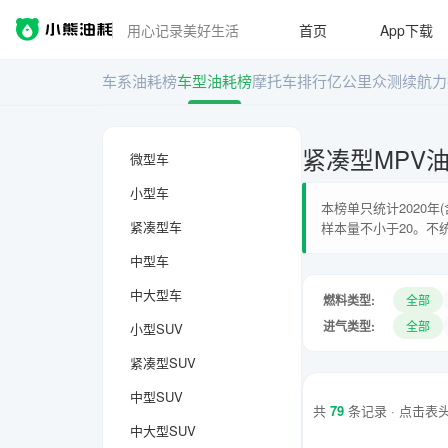
用心记录美好生活
首页
App下载
车系油耗榜
车型油耗榜
摩托车排行
亿公里众测
续航力
紧凑型MPV
微型车
小型车
本榜单只统计2020
紧凑型车
样本量不小于20。不
中型车
中大型车
燃料类型:
全部
进气类型:
全部
小型SUV
紧凑型SUV
中型SUV
共
79
条记录 · 点击表
中大型SUV