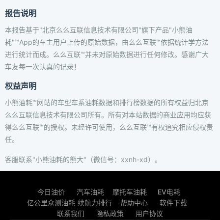
报告说明
本报告基于"北京么么互联信息技术有限公司"旗下产品"小熊油
耗"™App的车主用户上传的原始数据，由么么互联™依据统计学方法
进行统计而成。么么互联™并未对原始数据进行任何修改。感谢广大
车友每一次认真的记录！
权益声明
小熊油耗™网站的车型车系油耗数据和排行榜数据的所有权益归北京
么么互联信息技术有限公司所有。所有对本站数据的商业应用均应获
得么么互联™的授权。未经许可使用，么么互联™有权追究相应侵权责
任。
客服联系"小熊油耗的熊大"（微信号：xxnh-xd）。
今日油价
汽车油耗
摩托车油耗
EV电耗
亿公里众测油耗
续航力排行
帮助中心
软件下载
联系我们
隐私政策
用户协议