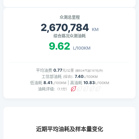
众测总里程
2,670,784
KM
综合路况众测油耗
9.62
L/100KM
平均油费
0.77
元/公里
(按92#汽油7.97元/升)
工信部油耗
:
7.40
(综合)
L/100KM
低油耗
8.41
| 高油耗
10.83
L/100KM
L/100KM
油耗评级:
（1.1分）