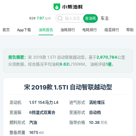
车主
7.97
92#
查油耗
元/升
首页
App下载
油耗报告
油耗排行
电耗排行
插混排行
帮助
报告摘要：
宋 2019款 1.5TI 自动智联越动型，基于
2,670,784
公里
众测数据，综合路况平均油耗
9.62
L/100KM， 油耗评级
1星
。
宋 2019款 1.5TI 自动智联越动型
发动机
1.5T 154马力 L4
进气形式
涡轮增压
变速箱
6挡湿式双离合
变速形式
自动档
燃料形式
汽油
指导价格
10.38
万元
整备质量
1675
KG