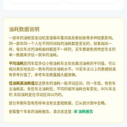
油耗数据说明
一部车的油耗受发动机变速箱车重风阻系数轮胎等多种因素影响。
同一部车同一个人在不同时间段的油耗都是变化的，就象指纹一
样，每位车主的油耗曲线都是不一样的，买车要避免用特定车主的
单一数据来评估一款车的油耗。
平均油耗
是同车型多位小熊油耗车主综合路况油耗的平均值，可以
相对真实地反应一款车的综合油耗水平。10名车主以上的数据就具
有参考价值了，参考车友数量越大越准确。
低油耗高油耗值
是这款车的油耗一般浮动区间，同一车型，有些车
主油耗高，有些车主油耗低，不同的城市油耗也有变化，80%车主
的 实际油耗是在浮动区间以内的。
部分早期车型有些样本没有总里程数据，已从统计图中忽略。
查看整个车系的油耗报告，请点击这里:
宋 油耗报告