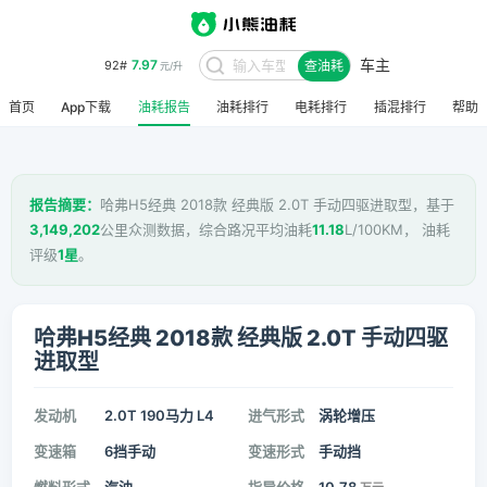
车主
7.97
92#
查油耗
元/升
首页
App下载
油耗报告
油耗排行
电耗排行
插混排行
帮助
报告摘要：
哈弗H5经典 2018款 经典版 2.0T 手动四驱进取型，基于
3,149,202
公里众测数据，综合路况平均油耗
11.18
L/100KM， 油耗
评级
1星
。
哈弗H5经典 2018款 经典版 2.0T 手动四驱
进取型
发动机
2.0T 190马力 L4
进气形式
涡轮增压
变速箱
6挡手动
变速形式
手动挡