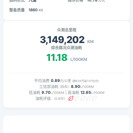
燃料形式
汽油
指导价格
10.78
万元
整备质量
1860
KG
众测总里程
3,149,202
KM
综合路况众测油耗
11.18
L/100KM
平均油费
0.89
元/公里
(按92#汽油7.97元/升)
工信部油耗
:
8.90
(综合)
L/100KM
低油耗
9.70
| 高油耗
12.65
L/100KM
L/100KM
油耗评级:
（0.8分）