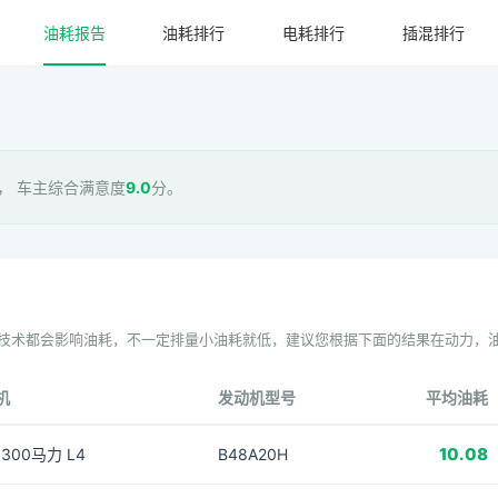
油耗报告
油耗排行
电耗排行
插混排行
， 车主综合满意度
9.0
分。
技术都会影响油耗，不一定排量小油耗就低，建议您根据下面的结果在动力，
机
发动机型号
平均油耗
10.08
T 300马力 L4
B48A20H