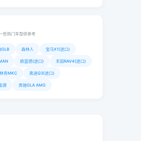
一些热门车型供参考
GLB
森林人
宝马X1(进口)
YMAN
欧蓝德(进口)
丰田RAV4(进口)
林肯MKC
奥迪Q3(进口)
能源
奔驰GLA AMG