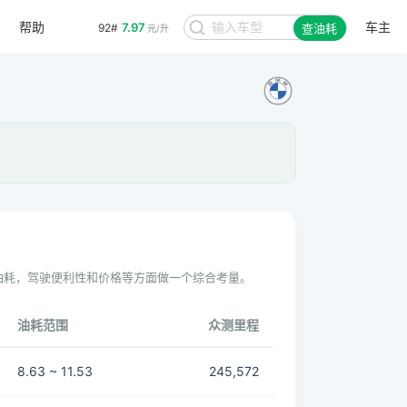
帮助
车主
7.97
92#
查油耗
元/升
油耗，驾驶便利性和价格等方面做一个综合考量。
油耗范围
众测里程
8.63 ~ 11.53
245,572