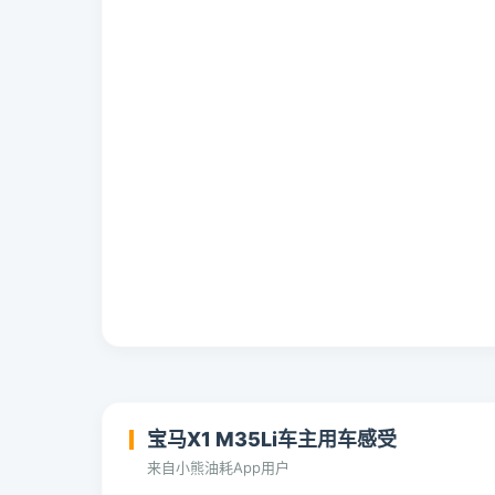
宝马X1 M35Li车主用车感受
来自小熊油耗App用户