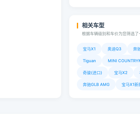
相关车型
根据车辆级别和车价为您筛选了
宝马X1
奥迪Q3
奔驰
Tiguan
MINI COUNTR
奇骏(进口)
宝马X2
奔驰GLB AMG
宝马X1新