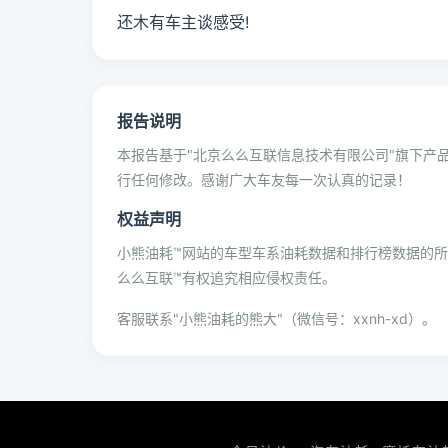
还木有车主谈感受!
报告说明
本报告基于"北京么么互联信息技术有限公司"旗下产品
行任何修改。感谢广大车友每一次认真的记录！
权益声明
小熊油耗™网站的车型车系油耗数据和排行榜数据的
么么互联™有权追究相应侵权责任。
客服联系"小熊油耗的熊大"（微信号：xxnh-xd）。