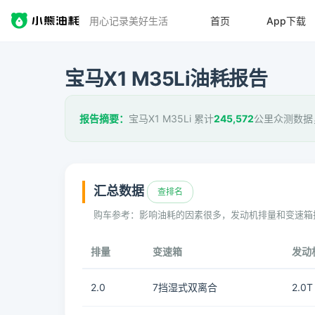
用心记录美好生活
首页
App下载
宝马X1 M35Li油耗报告
报告摘要：
宝马X1 M35Li 累计
245,572
公里众测数据
汇总数据
查排名
购车参考：影响油耗的因素很多，发动机排量和变速箱
排量
变速箱
发动
2.0
7挡湿式双离合
2.0