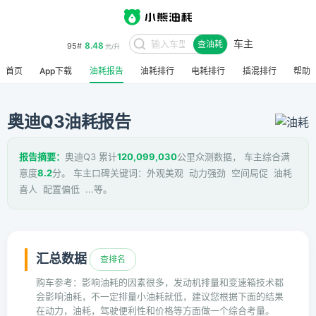
车主
8.48
95#
查油耗
元/升
首页
App下载
油耗报告
油耗排行
电耗排行
插混排行
帮助
奥迪Q3油耗报告
报告摘要：
奥迪Q3 累计
120,099,030
公里众测数据， 车主综合满
意度
8.2
分。 车主口碑关键词：外观美观 动力强劲 空间局促 油耗
喜人 配置偏低 ...等。
汇总数据
查排名
购车参考：影响油耗的因素很多，发动机排量和变速箱技术都
会影响油耗，不一定排量小油耗就低，建议您根据下面的结果
在动力，油耗，驾驶便利性和价格等方面做一个综合考量。