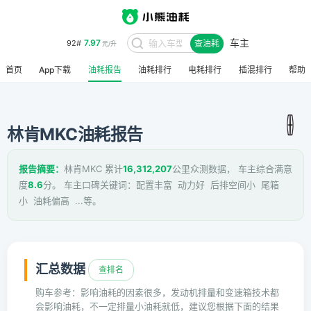
车主
8.48
95#
查油耗
元/升
首页
App下载
油耗报告
油耗排行
电耗排行
插混排行
帮助
林肯MKC油耗报告
报告摘要：
林肯MKC 累计
16,312,207
公里众测数据， 车主综合满意
度
8.6
分。 车主口碑关键词：配置丰富 动力好 后排空间小 尾箱
小 油耗偏高 ...等。
汇总数据
查排名
购车参考：影响油耗的因素很多，发动机排量和变速箱技术都
会影响油耗，不一定排量小油耗就低，建议您根据下面的结果