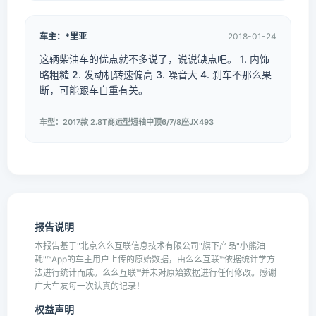
车主：*里亚
2018-01-24
这辆柴油车的优点就不多说了，说说缺点吧。 1. 内饰
略粗糙 2. 发动机转速偏高 3. 噪音大 4. 刹车不那么果
断，可能跟车自重有关。
车型：2017款 2.8T商运型短轴中顶6/7/8座JX493
报告说明
本报告基于"北京么么互联信息技术有限公司"旗下产品"小熊油
耗"™App的车主用户上传的原始数据，由么么互联™依据统计学方
法进行统计而成。么么互联™并未对原始数据进行任何修改。感谢
广大车友每一次认真的记录！
权益声明