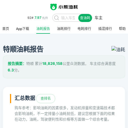
车主
7.97
92#
查油耗
元/升
首页
App下载
油耗报告
油耗排行
电耗排行
插混排行
帮助
特顺油耗报告
报告摘要：
特顺 累计
18,826,158
公里众测数据， 车主综合满意度
6.3
分。
汇总数据
查排名
购车参考：影响油耗的因素很多，发动机排量和变速箱技术都
会影响油耗，不一定排量小油耗就低，建议您根据下面的结果
在动力，油耗，驾驶便利性和价格等方面做一个综合考量。