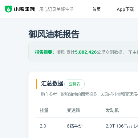
用心记录美好生活
首页
App下载
御风油耗报告
报告摘要：
御风 累计
5,882,426
公里众测数据， 车主
汇总数据
查排名
购车参考：影响油耗的因素很多，发动机排量和变速箱
排量
变速箱
发动机
2.0
6挡手动
2.0T 136马力 L4