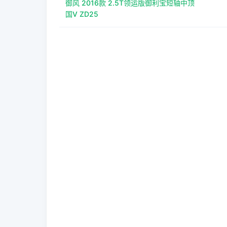
御风 2016款 2.5T领运版御利宝短轴中顶
国V ZD25