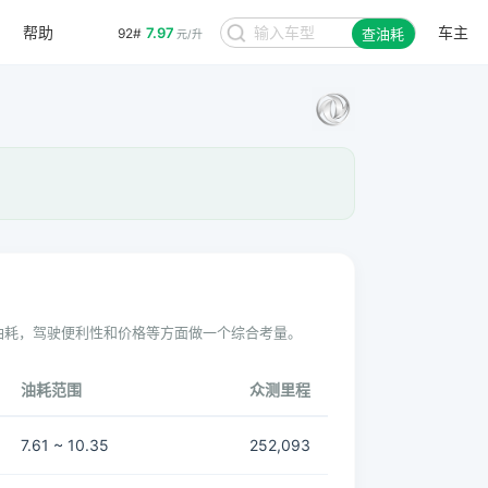
帮助
车主
7.97
92#
查油耗
元/升
油耗，驾驶便利性和价格等方面做一个综合考量。
油耗范围
众测里程
7.61 ~ 10.35
252,093