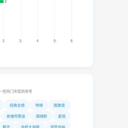
一些热门车型供参考
经典全顺
特顺
图雅诺
依维柯褒迪
阁瑞斯
星锐
都灵
金杯大海狮
伊思坦纳