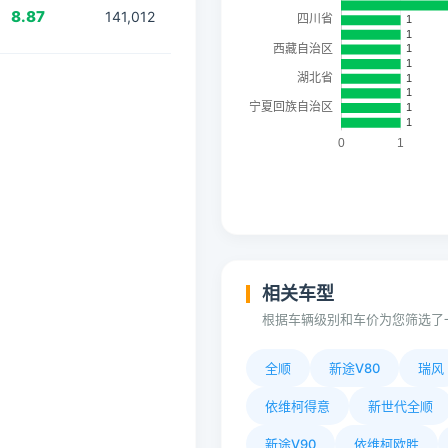
8.87
141,012
相关车型
根据车辆级别和车价为您筛选了
全顺
新途V80
瑞风
依维柯得意
新世代全顺
新途V90
依维柯欧胜