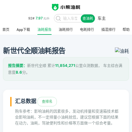
车主
7.97
92#
查油耗
元/升
首页
App下载
油耗报告
油耗排行
电耗排行
插混排行
帮助
新世代全顺油耗报告
报告摘要：
新世代全顺 累计
11,854,271
公里众测数据， 车主综合满
意度
8.6
分。
汇总数据
查排名
购车参考：影响油耗的因素很多，发动机排量和变速箱技术都
会影响油耗，不一定排量小油耗就低，建议您根据下面的结果
在动力，油耗，驾驶便利性和价格等方面做一个综合考量。