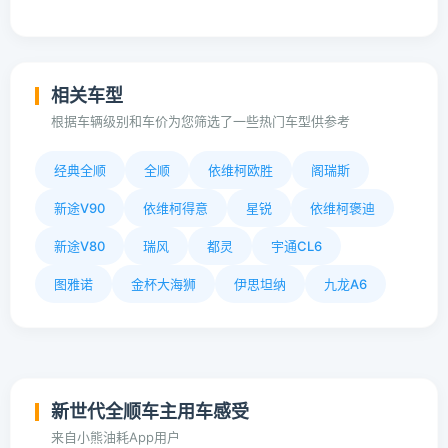
相关车型
根据车辆级别和车价为您筛选了一些热门车型供参考
经典全顺
全顺
依维柯欧胜
阁瑞斯
新途V90
依维柯得意
星锐
依维柯褒迪
新途V80
瑞风
都灵
宇通CL6
图雅诺
金杯大海狮
伊思坦纳
九龙A6
新世代全顺车主用车感受
来自小熊油耗App用户