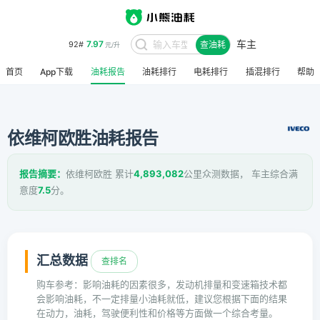
车主
7.97
92#
查油耗
元/升
首页
App下载
油耗报告
油耗排行
电耗排行
插混排行
帮助
依维柯欧胜油耗报告
报告摘要：
依维柯欧胜 累计
4,893,082
公里众测数据， 车主综合满
意度
7.5
分。
汇总数据
查排名
购车参考：影响油耗的因素很多，发动机排量和变速箱技术都
会影响油耗，不一定排量小油耗就低，建议您根据下面的结果
在动力，油耗，驾驶便利性和价格等方面做一个综合考量。