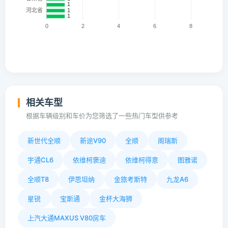
相关车型
根据车辆级别和车价为您筛选了一些热门车型供参考
新世代全顺
新途V90
全顺
阁瑞斯
宇通CL6
依维柯褒迪
依维柯得意
图雅诺
全顺T8
伊思坦纳
金旅考斯特
九龙A6
星锐
宝斯通
金杯大海狮
上汽大通MAXUS V80房车