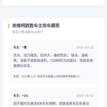
依维柯欧胜车主用车感受
来自小熊油耗App用户
车主：*鹰
2024-03-22
优点，动力强劲，空间大，操控性好。 缺点，油耗
高，油表不准容易误判，120码时方向盘抖，排放系统
故障比较多。
车型：2021款 3.0T 自动专业底盘4.5吨长轴单排底盘F1C
车主：*GG
2020-08-02
因于国内交通法6米车长限制，改装成房车后车身达