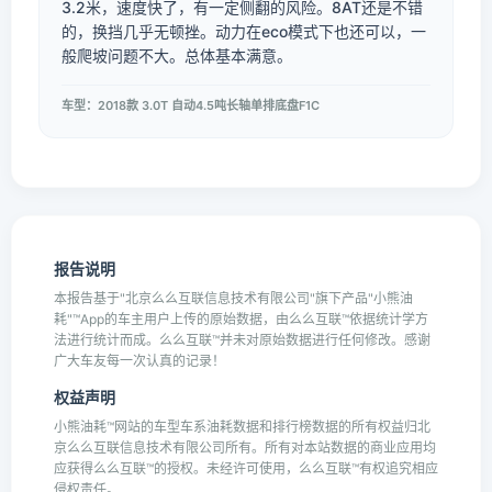
3.2米，速度快了，有一定侧翻的风险。8AT还是不错
的，换挡几乎无顿挫。动力在eco模式下也还可以，一
般爬坡问题不大。总体基本满意。
车型：2018款 3.0T 自动4.5吨长轴单排底盘F1C
报告说明
本报告基于"北京么么互联信息技术有限公司"旗下产品"小熊油
耗"™App的车主用户上传的原始数据，由么么互联™依据统计学方
法进行统计而成。么么互联™并未对原始数据进行任何修改。感谢
广大车友每一次认真的记录！
权益声明
小熊油耗™网站的车型车系油耗数据和排行榜数据的所有权益归北
京么么互联信息技术有限公司所有。所有对本站数据的商业应用均
应获得么么互联™的授权。未经许可使用，么么互联™有权追究相应
侵权责任。