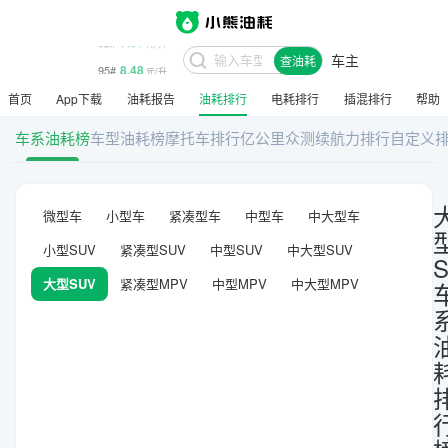
车主
8.48
95#
查油耗
元/升
首页
App下载
油耗报告
油耗排行
电耗排行
插混排行
帮助
车系油耗榜
车型油耗榜
摩托车排行
亿公里众测
续航力排行
自定义
微型车
小型车
紧凑型车
中型车
中大型车
小型SUV
紧凑型SUV
中型SUV
中大型SUV
大型SUV
紧凑型MPV
中型MPV
中大型MPV