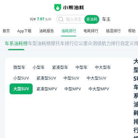
车主
7.97
92#
查油耗
元/升
首页
App下载
油耗报告
油耗排行
电耗排行
插混排行
帮助
车系油耗榜
车型油耗榜
摩托车排行
亿公里众测
续航力排行
自定义
微型车
小型车
紧凑型车
中型车
中大型车
S
小型SUV
紧凑型SUV
中型SUV
中大型SUV
大型SUV
紧凑型MPV
中型MPV
中大型MPV