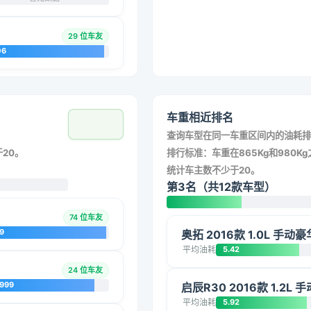
29 位车友
06
车重相近排名
查询车型在同一车重区间内的油耗排
20。
排行标准：车重在865Kg和980Kg之
统计车主数不少于20。
第3名（共12款车型）
74 位车友
9
奥拓 2016款 1.0L 手动
平均油耗
5.42
24 位车友
7999
启辰R30 2016款 1.2L
平均油耗
5.92