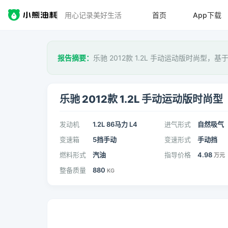
用心记录美好生活
首页
App下载
报告摘要：
乐驰 2012款 1.2L 手动运动版时尚型，基
乐驰 2012款 1.2L 手动运动版时尚型
发动机
1.2L 86马力 L4
进气形式
自然吸气
变速箱
5挡手动
变速形式
手动挡
燃料形式
汽油
指导价格
4.98
万元
整备质量
880
KG