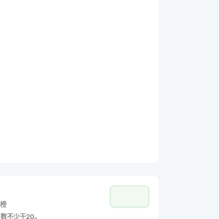
榜
主数不少于20。