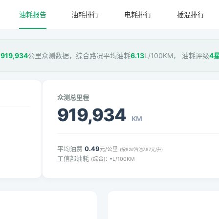
油耗报告
油耗排行
电耗排行
插混排行
于
919,934
公里众测数据，综合路况平均油耗
6.13
L/100KM， 油耗评级
4
众测总里程
919,934
KM
平均油费
0.49
元/公里
(按92#汽油7.97元/升)
工信部油耗
:
-
(综合)
L/100KM