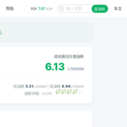
帮助
车主
7.97
92#
查油耗
元/升
星
。
综合路况众测油耗
6.13
L/100KM
低油耗
5.31
| 高油耗
6.94
L/100KM
L/100KM
油耗评级:
（4.5分）