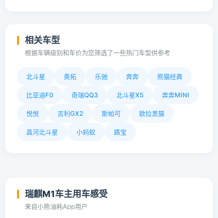
相关车型
根据车辆级别和车价为您筛选了一些热门车型供参考
北斗星
奥拓
乐驰
奔奔
熊猫经典
比亚迪F0
奇瑞QQ3
北斗星X5
奔奔MINI
悦悦
吉利GX2
斯帕可
欧拉黑猫
昌河北斗星
小蚂蚁
路宝
瑞麒M1车主用车感受
来自小熊油耗App用户