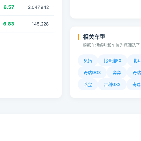
6.57
2,047,942
6.83
145,228
相关车型
根据车辆级别和车价为您筛选了
奥拓
比亚迪F0
北
奇瑞QQ3
奔奔
奇瑞
路宝
吉利GX2
奇瑞