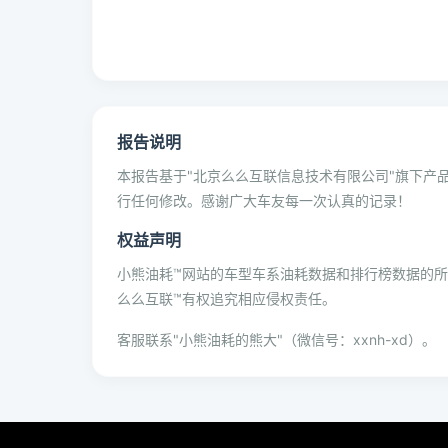
报告说明
本报告基于"北京么么互联信息技术有限公司"旗下产品
行任何修改。感谢广大车友每一次认真的记录！
权益声明
小熊油耗™网站的车型车系油耗数据和排行榜数据的
么么互联™有权追究相应侵权责任。
客服联系"小熊油耗的熊大"（微信号：xxnh-xd）。