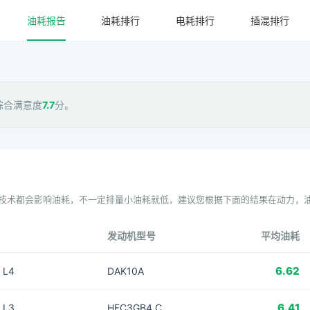
油耗报告
油耗排行
电耗排行
插混排行
综合满意度
7.7
分。
技术都会影响油耗，不一定排量小油耗就低，建议您根据下面的结果在动力，
发动机型号
平均油耗
6.62
 L4
DAK10A
6.41
 L3
HFC3GB4.C