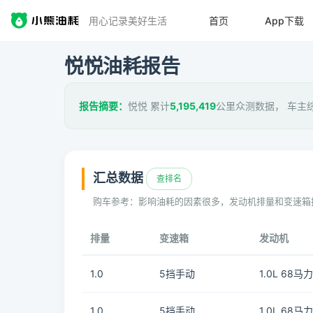
用心记录美好生活
首页
App下载
悦悦油耗报告
报告摘要：
悦悦 累计
5,195,419
公里众测数据， 车主
汇总数据
查排名
购车参考：影响油耗的因素很多，发动机排量和变速箱
排量
变速箱
发动机
1.0
5挡手动
1.0L 68马力
1.0
5挡手动
1.0L 68马力