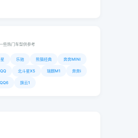
一些热门车型供参考
斗星
乐驰
熊猫经典
奔奔MINI
QQ
北斗星X5
瑞麒M1
奔奔i
QQ6
旗云1