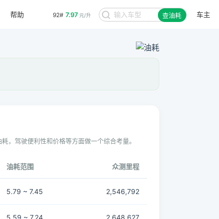
帮助
车主
7.97
92#
查油耗
元/升
油耗，驾驶便利性和价格等方面做一个综合考量。
油耗范围
众测里程
5.79 ~ 7.45
2,546,792
5.59 ~ 7.24
2,648,627