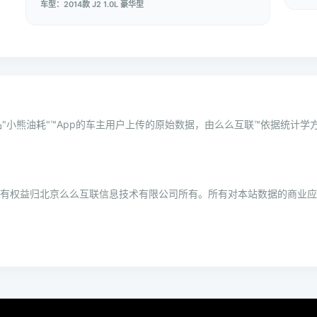
车型：2014款 J2 1.0L 豪华型
"小熊油耗"™App的车主用户上传的原始数据，由么么互联™依据统计
所有权益归北京么么互联信息技术有限公司所有。所有对本站数据的商业应