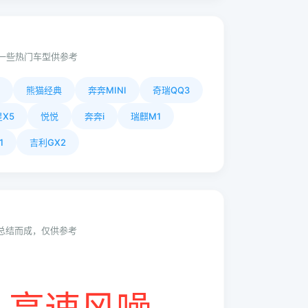
一些热门车型供参考
熊猫经典
奔奔MINI
奇瑞QQ3
X5
悦悦
奔奔i
瑞麒M1
1
吉利GX2
动总结而成，仅供参考