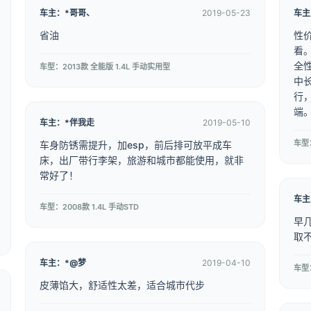
车主：*哥哥、
2019-05-23
车主
省油
性
看
全
车型：2013款 全能版 1.4L 手动实用型
中
行
端
车主：*伴我走
2019-05-10
车型：
车身防锈需提升，加esp，前后排可放平成车
床，出厂带行李架，旅游和城市都能使用，就非
常好了！
车主
车型：2008款 1.4L 手动STD
早
取
车主：*@梦
2019-04-10
皮薄馅大，舒适性太差，适合城市代步