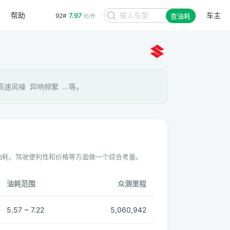
帮助
车主
7.97
92#
查油耗
元/升
速风噪 异响频繁 ...等。
油耗，驾驶便利性和价格等方面做一个综合考量。
油耗范围
众测里程
5.57 ~ 7.22
5,060,942