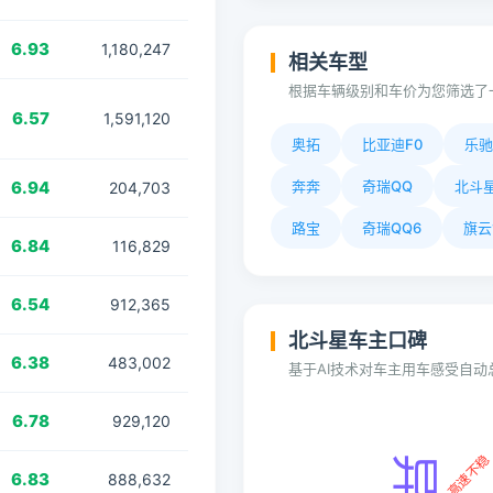
6.93
1,180,247
相关车型
根据车辆级别和车价为您筛选了
6.57
1,591,120
奥拓
比亚迪F0
乐驰
6.94
奔奔
奇瑞QQ
北斗星
204,703
路宝
奇瑞QQ6
旗云
6.84
116,829
6.54
912,365
北斗星车主口碑
6.38
483,002
基于AI技术对车主用车感受自
6.78
929,120
6.83
888,632