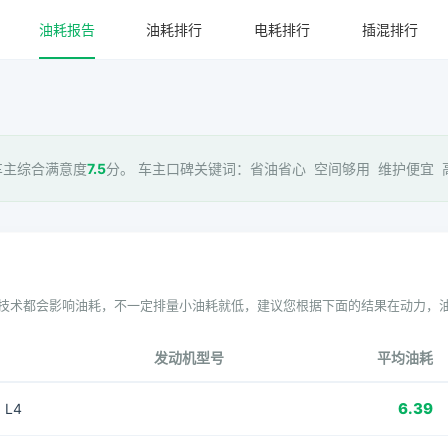
油耗报告
油耗排行
电耗排行
插混排行
车主综合满意度
7.5
分。 车主口碑关键词：省油省心 空间够用 维护便宜 高
技术都会影响油耗，不一定排量小油耗就低，建议您根据下面的结果在动力，
发动机型号
平均油耗
6.39
 L4