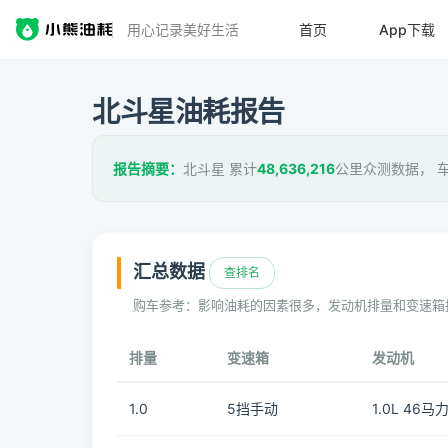
用心记录美好生活
首页
App下载
北斗星油耗报告
报告摘要：
北斗星 累计
48,636,216
公里众测数据， 
汇总数据
查排名
购车参考：影响油耗的因素很多，发动机排量和变速箱
排量
变速箱
发动机
1.0
5挡手动
1.0L 46马力