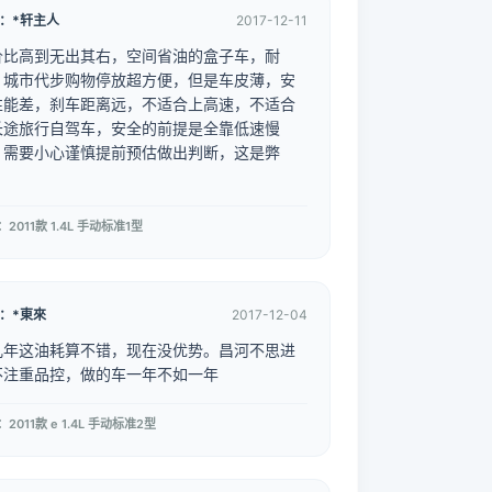
：*轩主人
2017-12-11
价比高到无出其右，空间省油的盒子车，耐
。城市代步购物停放超方便，但是车皮薄，安
性能差，刹车距离远，不适合上高速，不适合
长途旅行自驾车，安全的前提是全靠低速慢
，需要小心谨慎提前预估做出判断，这是弊
。
2011款 1.4L 手动标准1型
：*東來
2017-12-04
几年这油耗算不错，现在没优势。昌河不思进
不注重品控，做的车一年不如一年
车型：2011款 e 1.4L 手动标准2型