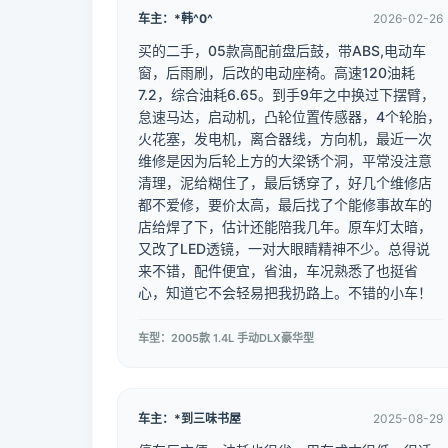
车主：*韩^0^
2026-02-26
买的二手，05款高配前盘后鼓，带ABS,电动车
窗，后雨刷，后改的电动座椅。高速120油耗
7.2，综合油耗6.65。到手9年之中换过下摆臂，
怠速马达，启动机，凸轮位置传感器，4个轮胎，
火花塞，发电机，离合器线，方向机，最近一次
维修是因为后轮上方的大梁锈个洞，平常没注意
清理，泥给糊住了，最后锈穿了，好几个维修店
都不爱修，要价太高，最后找了个能修事故车的
店给焊了下，估计还能陪我几年。原车灯太暗，
又改了LED透镜，一对大眼睛精神不少。总得说
来不错，配件便宜，省油，车况熟悉了也挺省
心，知道它不会轻易把我扔路上。不错的小车！
车型：2005款 1.4L 手动DLX豪华型
车主：*到三味书屋
2025-08-29