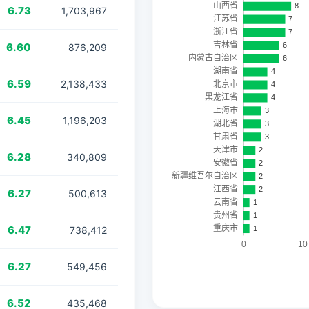
6.73
1,703,967
6.60
876,209
6.59
2,138,433
6.45
1,196,203
6.28
340,809
6.27
500,613
6.47
738,412
6.27
549,456
6.52
435,468