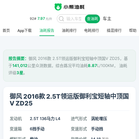
车主
7.97
92#
查油耗
元/升
首页
App下载
油耗报告
油耗排行
电耗排行
插混排行
帮助
报告摘要：
御风 2016款 2.5T领运版御利宝短轴中顶国V ZD25，基
于
141,012
公里众测数据，综合路况平均油耗
8.87
L/100KM， 油耗
评级
3星
。
御风 2016款 2.5T领运版御利宝短轴中顶国
V ZD25
发动机
2.5T 136马力 L4
进气形式
涡轮增压
变速箱
6挡手动
变速形式
手动挡