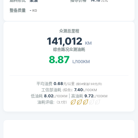
燃料形式
柴油
指导价格
14.18
万元
整备质量
-
KG
众测总里程
141,012
KM
综合路况众测油耗
8.87
L/100KM
平均油费
0.68
元/公里
(按0#柴油7.69元/升)
工信部油耗
:
7.40
(综合)
L/100KM
低油耗
8.02
| 高油耗
9.72
L/100KM
L/100KM
油耗评级:
（3.1分）