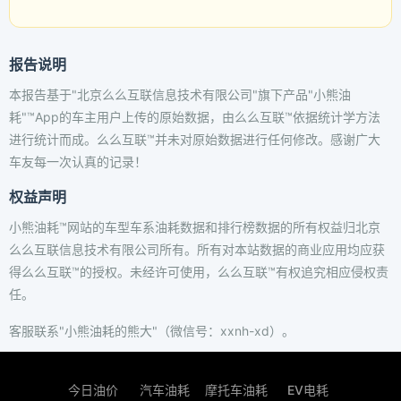
报告说明
本报告基于"北京么么互联信息技术有限公司"旗下产品"小熊油
耗"™App的车主用户上传的原始数据，由么么互联™依据统计学方法
进行统计而成。么么互联™并未对原始数据进行任何修改。感谢广大
车友每一次认真的记录！
权益声明
小熊油耗™网站的车型车系油耗数据和排行榜数据的所有权益归北京
么么互联信息技术有限公司所有。所有对本站数据的商业应用均应获
得么么互联™的授权。未经许可使用，么么互联™有权追究相应侵权责
任。
客服联系"小熊油耗的熊大"（微信号：xxnh-xd）。
今日油价
汽车油耗
摩托车油耗
EV电耗