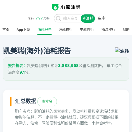
车主
7.97
92#
查油耗
元/升
首页
App下载
油耗报告
油耗排行
电耗排行
插混排行
帮助
凯美瑞(海外)油耗报告
报告摘要：
凯美瑞(海外) 累计
3,888,958
公里众测数据， 车主综合
满意度
9.1
分。
汇总数据
查排名
购车参考：影响油耗的因素很多，发动机排量和变速箱技术都
会影响油耗，不一定排量小油耗就低，建议您根据下面的结果
在动力，油耗，驾驶便利性和价格等方面做一个综合考量。