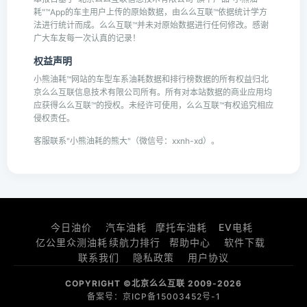
耗"™App的车主用户上传的原始数据，由么么互联™依据统计学方
法进行统计而成。么么互联™并未对原始数据进行任何修改。感谢
广大车友每一次认真的记录！
权益声明
小熊油耗™网站的车型车系油耗数据和排行榜数据的所有权益归北
京么么互联信息技术有限公司所有。所有对本站数据的商业应用均
应获得么么互联™的授权。未经许可使用，么么互联™有权追究相应
侵权责任。
客服联系"小熊油耗的熊大"（微信号：xxnh-xd）。
今日油价
汽车油耗
摩托车油耗
EV电耗
亿公里众测油耗
续航力排行
帮助中心
软件下载
联系我们
隐私政策
用户协议
COPYRIGHT ©北京么么互联 2009-2026
备案号：京ICP备15003452号-1