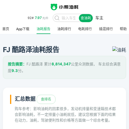
车主
7.97
92#
查油耗
元/升
首页
App下载
油耗报告
油耗排行
电耗排行
插混排行
帮助
FJ 酷路泽油耗报告
报告摘要：
FJ 酷路泽 累计
8,814,347
公里众测数据， 车主综合满意
度
9.3
分。
汇总数据
查排名
购车参考：影响油耗的因素很多，发动机排量和变速箱技术都
会影响油耗，不一定排量小油耗就低，建议您根据下面的结果
在动力，油耗，驾驶便利性和价格等方面做一个综合考量。