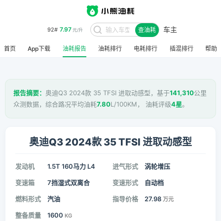
车主
7.97
92#
查油耗
元/升
首页
App下载
油耗报告
油耗排行
电耗排行
插混排行
帮助
报告摘要：
奥迪Q3 2024款 35 TFSI 进取动感型，基于
141,310
公里
众测数据，综合路况平均油耗
7.80
L/100KM， 油耗评级
4星
。
奥迪Q3 2024款 35 TFSI 进取动感型
发动机
1.5T 160马力 L4
进气形式
涡轮增压
变速箱
7挡湿式双离合
变速形式
自动档
燃料形式
汽油
指导价格
27.98
万元
整备质量
1600
KG