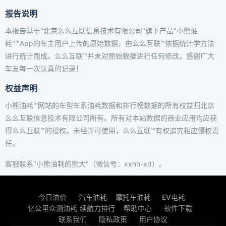
报告说明
本报告基于"北京么么互联信息技术有限公司"旗下产品"小熊油
耗"™App的车主用户上传的原始数据，由么么互联™依据统计学方法
进行统计而成。么么互联™并未对原始数据进行任何修改。感谢广大
车友每一次认真的记录！
权益声明
小熊油耗™网站的车型车系油耗数据和排行榜数据的所有权益归北京
么么互联信息技术有限公司所有。所有对本站数据的商业应用均应获
得么么互联™的授权。未经许可使用，么么互联™有权追究相应侵权责
任。
客服联系"小熊油耗的熊大"（微信号：xxnh-xd）。
今日油价
汽车油耗
摩托车油耗
EV电耗
亿公里众测油耗
续航力排行
帮助中心
软件下载
联系我们
隐私政策
用户协议