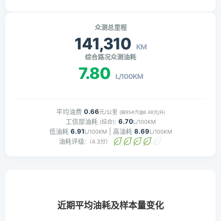
众测总里程
141,310
KM
综合路况众测油耗
7.80
L/100KM
平均油费
0.66
元/公里
(按95#汽油8.48元/升)
工信部油耗
:
6.70
(综合)
L/100KM
低油耗
6.91
| 高油耗
8.69
L/100KM
L/100KM
油耗评级:
（4.3分）