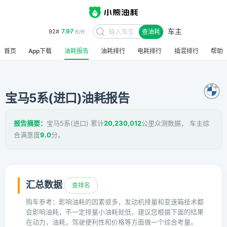
车主
7.97
92#
查油耗
元/升
首页
App下载
油耗报告
油耗排行
电耗排行
插混排行
帮助
宝马5系(进口)油耗报告
报告摘要：
宝马5系(进口) 累计
20,230,012
公里众测数据， 车主综
合满意度
9.0
分。
汇总数据
查排名
购车参考：影响油耗的因素很多，发动机排量和变速箱技术都
会影响油耗，不一定排量小油耗就低，建议您根据下面的结果
在动力，油耗，驾驶便利性和价格等方面做一个综合考量。