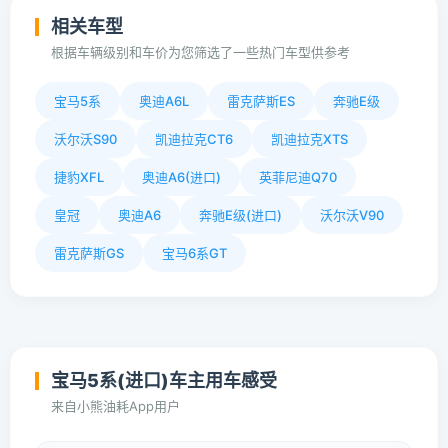
相关车型
根据车辆级别和车价为您筛选了一些热门车型供参考
宝马5系
奥迪A6L
雷克萨斯ES
奔驰E级
沃尔沃S90
凯迪拉克CT6
凯迪拉克XTS
捷豹XFL
奥迪A6(进口)
英菲尼迪Q70
皇冠
奥迪A6
奔驰E级(进口)
沃尔沃V90
雷克萨斯GS
宝马6系GT
宝马5系(进口)车主用车感受
来自小熊油耗App用户