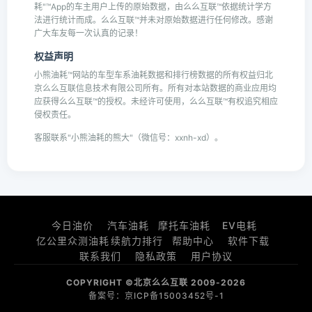
耗"™App的车主用户上传的原始数据，由么么互联™依据统计学方
法进行统计而成。么么互联™并未对原始数据进行任何修改。感谢
广大车友每一次认真的记录！
权益声明
小熊油耗™网站的车型车系油耗数据和排行榜数据的所有权益归北
京么么互联信息技术有限公司所有。所有对本站数据的商业应用均
应获得么么互联™的授权。未经许可使用，么么互联™有权追究相应
侵权责任。
客服联系"小熊油耗的熊大"（微信号：xxnh-xd）。
今日油价
汽车油耗
摩托车油耗
EV电耗
亿公里众测油耗
续航力排行
帮助中心
软件下载
联系我们
隐私政策
用户协议
COPYRIGHT ©北京么么互联 2009-2026
备案号：京ICP备15003452号-1