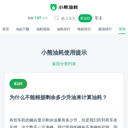
车主
7.97
92#
查油耗
元/升
首页
App下载
油耗报告
油耗排行
电耗排行
插混排行
帮助
小熊油耗使用提示
返回分类列表
B241
为什么不能根据剩余多少升油来计算油耗？
有些车机的确会显示剩余油量有多少升，但是我们听到有车友
📋 内容摘要
反馈，这个数不一定准确。我们觉得的确有不准确的可能，因