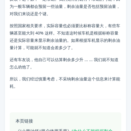
为一般车辆都会预留一些油量，剩余油量是否包括预留油量，
问题：
为什么不能根据剩余多少升油来计算油耗？
对我们来说还是个谜。
分类：
油耗
按照国家相关要求，实际容量也必须要比标称容量大，有些车
辆甚至能大到 40% 这样。不知道这时候车机是根据标称容量
标签：
小熊油耗使用提示, 常见问题解答
还是实际容量来显示剩余油量的。如果根据车机显示的剩余油
量计算，可能就不知道会差多少了。
还有车友说，他自己可以估算剩余多少升 ... ... 我们就不知道
怎么劝他了。
所以，我们经过慎重考虑，不采纳剩余油量这个信息来计算能
耗。
本页链接
《"小熊油耗"用户使用手册》
[为什么不能根据剩余